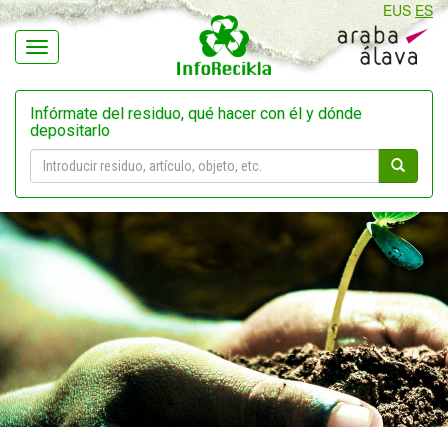
EUS
ES
Navegación
Infórmate del residuo, qué hacer con él y dónde
depositarlo