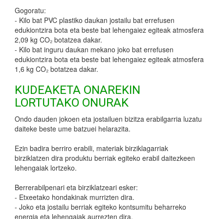
Gogoratu:
- Kilo bat PVC plastiko daukan jostailu bat errefusen
edukiontzira bota eta beste bat lehengaiez egiteak atmosfera
2,09 kg CO₂ botatzea dakar.
- Kilo bat inguru daukan mekano joko bat errefusen
edukiontzira bota eta beste bat lehengaiez egiteak atmosfera
1,6 kg CO₂ botatzea dakar.
KUDEAKETA ONAREKIN
LORTUTAKO ONURAK
Ondo dauden jokoen eta jostailuen bizitza erabilgarria luzatu
daiteke beste ume batzuei helarazita.
Ezin badira berriro erabili, materiak birziklagarriak
birziklatzen dira produktu berriak egiteko erabil daitezkeen
lehengaiak lortzeko.
Berrerabilpenari eta birziklatzeari esker:
- Etxeetako hondakinak murrizten dira.
- Joko eta jostailu berriak egiteko kontsumitu beharreko
energia eta lehengaiak aurrezten dira.