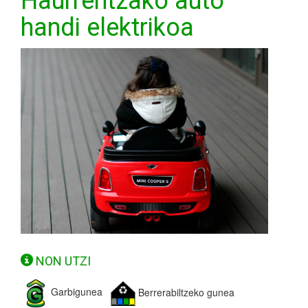
Haurrentzako auto
handi elektrikoa
NON UTZI
Garbigunea
Berrerabiltzeko gunea