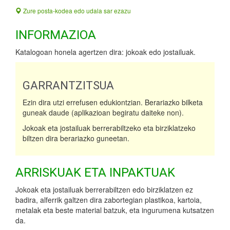
Zure posta-kodea edo udala sar ezazu
INFORMAZIOA
Katalogoan honela agertzen dira: jokoak edo jostailuak.
GARRANTZITSUA
Ezin dira utzi errefusen edukiontzian. Berariazko bilketa
guneak daude (aplikazioan begiratu daiteke non).
Jokoak eta jostailuak berrerabiltzeko eta birziklatzeko
biltzen dira berariazko guneetan.
ARRISKUAK ETA INPAKTUAK
Jokoak eta jostailuak berrerabiltzen edo birziklatzen ez
badira, alferrik galtzen dira zabortegian plastikoa, kartoia,
metalak eta beste material batzuk, eta ingurumena kutsatzen
da.