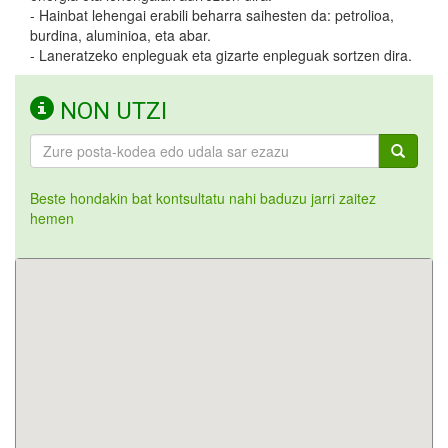
- Hainbat lehengai erabili beharra saihesten da: petrolioa,
burdina, aluminioa, eta abar.
- Laneratzeko enpleguak eta gizarte enpleguak sortzen dira.
NON UTZI
Beste hondakin bat kontsultatu nahi baduzu jarri zaitez
hemen