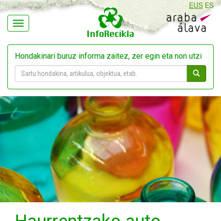
EUS
ES
Navegación
Hondakinari buruz informa zaitez, zer egin eta non utzi