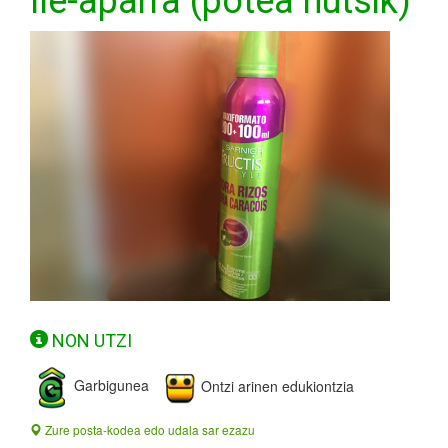
Ile-aparra (potea hutsik)
NON UTZI
Garbigunea
Ontzi arinen edukiontzia
Zure posta-kodea edo udala sar ezazu