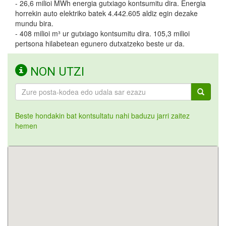
- 26,6 milioi MWh energia gutxiago kontsumitu dira. Energia
horrekin auto elektriko batek 4.442.605 aldiz egin dezake
mundu bira.
- 408 milioi m³ ur gutxiago kontsumitu dira. 105,3 milioi
pertsona hilabetean egunero dutxatzeko beste ur da.
NON UTZI
Beste hondakin bat kontsultatu nahi baduzu jarri zaitez
hemen