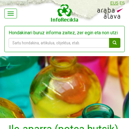
EUS
ES
Navegación
Hondakinari buruz informa zaitez, zer egin eta non utzi