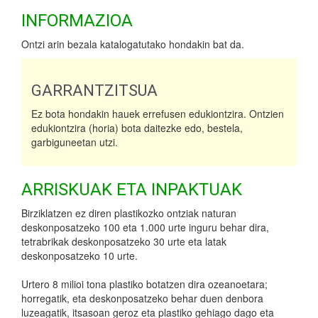
INFORMAZIOA
Ontzi arin bezala katalogatutako hondakin bat da.
GARRANTZITSUA
Ez bota hondakin hauek errefusen edukiontzira. Ontzien
edukiontzira (horia) bota daitezke edo, bestela,
garbiguneetan utzi.
ARRISKUAK ETA INPAKTUAK
Birziklatzen ez diren plastikozko ontziak naturan
deskonposatzeko 100 eta 1.000 urte inguru behar dira,
tetrabrikak deskonposatzeko 30 urte eta latak
deskonposatzeko 10 urte.
Urtero 8 milioi tona plastiko botatzen dira ozeanoetara;
horregatik, eta deskonposatzeko behar duen denbora
luzeagatik, itsasoan geroz eta plastiko gehiago dago eta