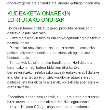
ondorioz geroz eta animalia eta landare gehiago hitzen dira.
KUDEAKETA ONAREKIN
LORTUTAKO ONURAK
Hondakin hauek birziklatuz gero, produktu berriak egin
daitezke; esate baterako:
- Ontzi metalikoekin bidoiak eta kotxe egiturak egin daitezke,
besteak beste.
- Plastikozko ontziekin jantziak, ontzi berriak, plastikozko
poltsak, altzariak, hodiak eta edukiontziak egin daitezke,
besteak beste.
- Tetrabrikek kartoi ehuneko handia dute. Hori dela eta,
berariazko lantegi batera bidaltzen dira kartoia
berreskuratzeko, zelulosazko gauzak egiteko erabil daiteke
eta. Gainera, tetrabrik ontziez konglomeratuak ere egin
daitezke, eta horiek gero altzariak, poltsak eta abar egiteko
erabil daitezke.
Ecoembes lanean hasi zenetik, 1998, orain arte ontzi arinak
birziklatzeak onura handiak ekarri dizkio inguruneari:
- 16,4 milioi tona CO₂ gutxiago bota dira atmosferara.