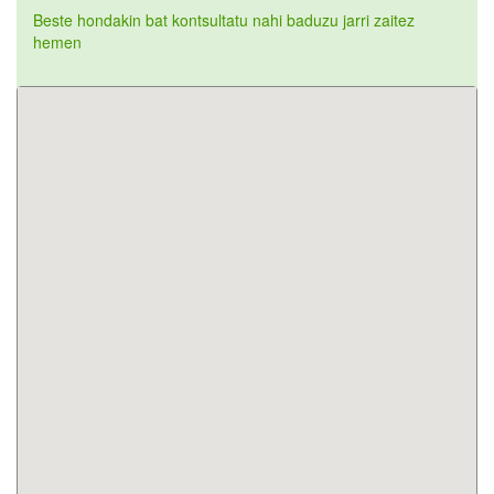
Beste hondakin bat kontsultatu nahi baduzu jarri zaitez
hemen