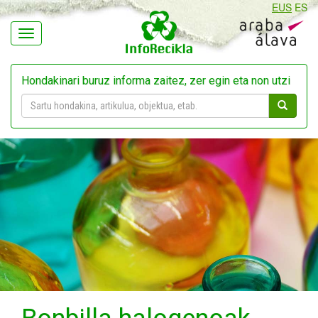
EUS
ES
Navegación
Hondakinari buruz informa zaitez, zer egin eta non utzi