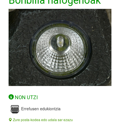
Bonbilla halogenoak
NON UTZI
Errefusen edukiontzia
Zure posta-kodea edo udala sar ezazu