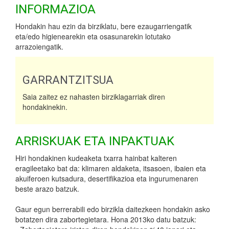
INFORMAZIOA
Hondakin hau ezin da birziklatu, bere ezaugarriengatik
eta/edo higienearekin eta osasunarekin lotutako
arrazoiengatik.
GARRANTZITSUA
Saia zaitez ez nahasten birziklagarriak diren
hondakinekin.
ARRISKUAK ETA INPAKTUAK
Hiri hondakinen kudeaketa txarra hainbat kalteren
eragileetako bat da: klimaren aldaketa, itsasoen, ibaien eta
akuiferoen kutsadura, desertifikazioa eta ingurumenaren
beste arazo batzuk.
Gaur egun berrerabili edo birzikla daitezkeen hondakin asko
botatzen dira zabortegietara. Hona 2013ko datu batzuk: