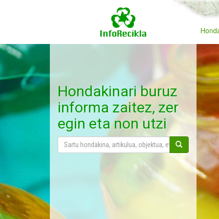
Honda
Hondakinari buruz
informa zaitez, zer
egin eta non utzi