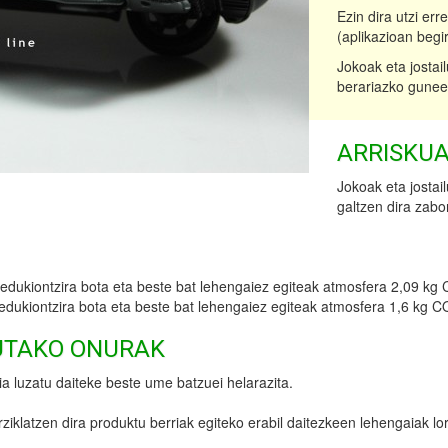
Ezin dira utzi er
(aplikazioan begi
Jokoak eta jostail
berariazko gunee
ARRISKUA
Jokoak eta jostail
galtzen dira zabo
n edukiontzira bota eta beste bat lehengaiez egiteak atmosfera 2,09 kg
edukiontzira bota eta beste bat lehengaiez egiteak atmosfera 1,6 kg C
UTAKO ONURAK
ia luzatu daiteke beste ume batzuei helarazita.
birziklatzen dira produktu berriak egiteko erabil daitezkeen lehengaiak lo