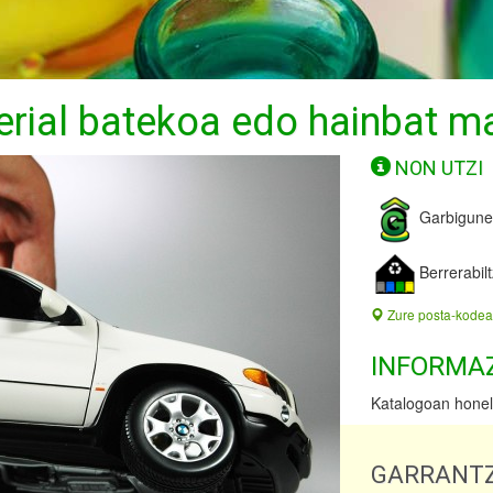
erial batekoa edo hainbat m
NON UTZI
Garbigun
Berrerabil
Zure posta-kodea
INFORMA
Katalogoan honela
GARRANTZ