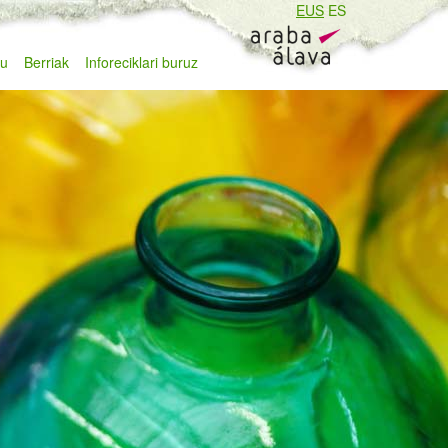
EUS
ES
zu
Berriak
Inforeciklari buruz