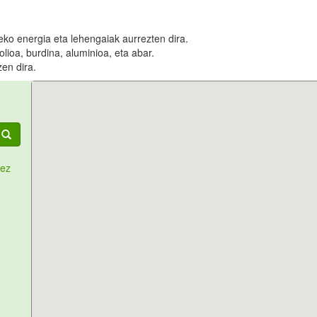
reko energia eta lehengaiak aurrezten dira.
olioa, burdina, aluminioa, eta abar.
en dira.
tez