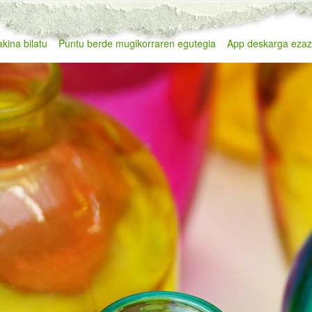
kina bilatu
Puntu berde mugikorraren egutegia
App deskarga eza