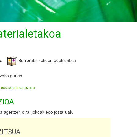
aterialetakoa
ea
Berrerabiltzekoen edukiontzia
tzeko gunea
 edo udala sar ezazu
ZIOA
 agertzen dira: jokoak edo jostailuak.
ITSUA