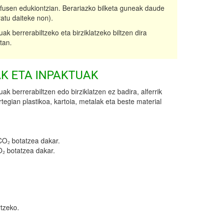
refusen edukiontzian. Berariazko bilketa guneak daude
ratu daiteke non).
uak berrerabiltzeko eta birziklatzeko biltzen dira
tan.
K ETA INPAKTUAK
uak berrerabiltzen edo birziklatzen ez badira, alferrik
rtegian plastikoa, kartoia, metalak eta beste material
 CO₂ botatzea dakar.
O₂ botatzea dakar.
rtzeko.