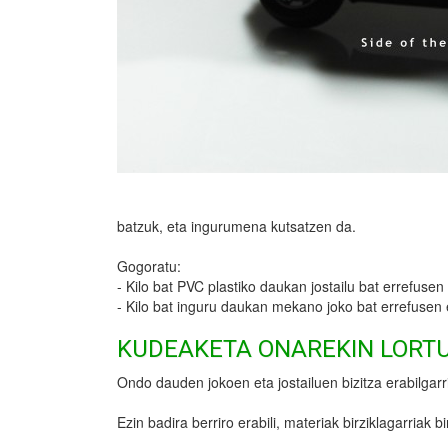
batzuk, eta ingurumena kutsatzen da.
Gogoratu:
- Kilo bat PVC plastiko daukan jostailu bat errefuse
- Kilo bat inguru daukan mekano joko bat errefusen 
KUDEAKETA ONAREKIN LORT
Ondo dauden jokoen eta jostailuen bizitza erabilgarr
Ezin badira berriro erabili, materiak birziklagarriak 