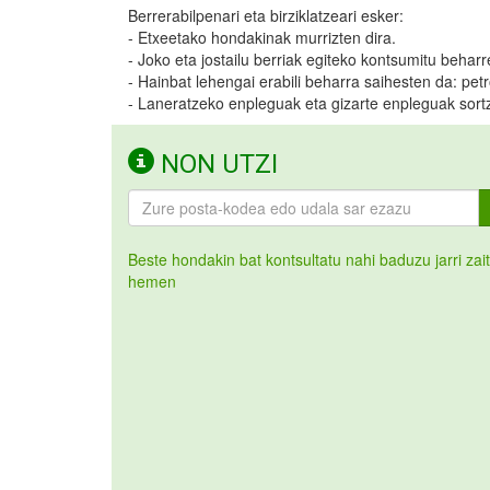
Berrerabilpenari eta birziklatzeari esker:
- Etxeetako hondakinak murrizten dira.
- Joko eta jostailu berriak egiteko kontsumitu behar
- Hainbat lehengai erabili beharra saihesten da: petr
- Laneratzeko enpleguak eta gizarte enpleguak sortz
NON UTZI
Beste hondakin bat kontsultatu nahi baduzu jarri zai
hemen