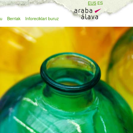
EUS
ES
zu
Berriak
Inforeciklari buruz