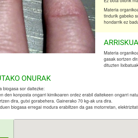
Ez bota oliorik m
Materia organiko
tindurik gabeko s
hondarrik ez bad
ARRISKUA
Materia organiko
gasak sortzen dir
dituzten lixibatua
UTAKO ONURAK
a biogasa sor daitezke:
zen den konposta ongarri kimikoaren ordez erabil daitekeen ongarri na
ortzen dira, gutxi gorabehera. Gainerako 70 kg-ak ura dira.
duen biogasa erregai modura erabiltzen da gas motorretan, elektrizitate