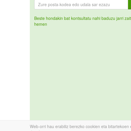
Beste hondakin bat kontsultatu nahi baduzu jarri zai
hemen
Web-orri hau erabiliz berezko cookien eta bitartekoen