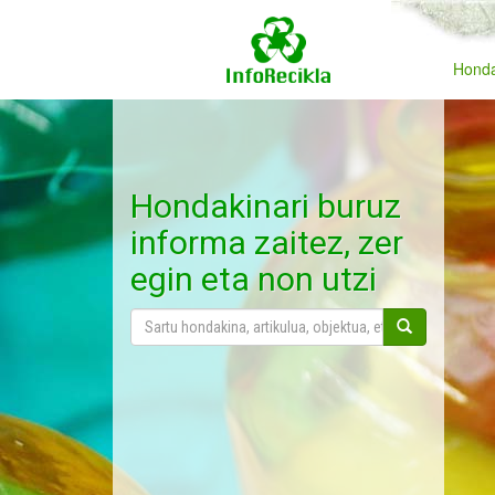
Honda
Hondakinari buruz
informa zaitez, zer
egin eta non utzi