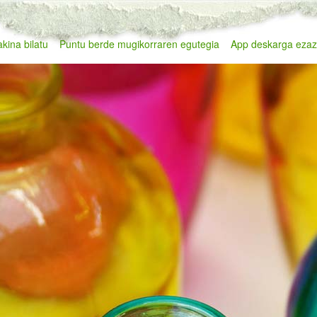
kina bilatu
Puntu berde mugikorraren egutegia
App deskarga eza