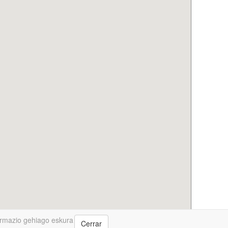
rmazio gehiago eskura
Cerrar