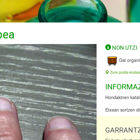
bea
NON UTZI
Gai organi
Zure posta-kodea
INFORMA
Hondakinen katal
Etxean sortzen d
GARRANTZ