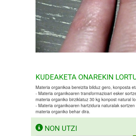
KUDEAKETA ONAREKIN LORT
Materia organikoa bereizita bilduz gero, konposta et
- Materia organikoaren transformazioari esker sort
materia organiko birziklatuz 30 kg konpost natural l
- Materia organikoaren hartzidura naturalak sortzen 
materia organiko behar dira.
NON UTZI