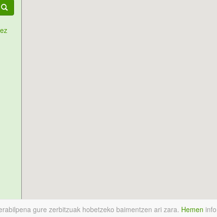
tez
 erabilpena gure zerbitzuak hobetzeko baimentzen ari zara.
Hemen
info