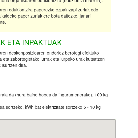
ateria organikoaren edukiontzira (edukiontzi marroia).
aren edukiontzira paperezko ezpainzapi zuriak edo
ukaldeko paper zuriak ere bota daitezke, janari
ute.
K ETA INPAKTUAK
aren deskonposizioaren ondorioz berotegi efektuko
a eta zabortegietako lurrak eta lurpeko urak kutsatzen
k isurtzen dira.
turala da (hura baino hobea da ingurumenerako). 100 kg
a sortzeko. kWh bat elektrizitate sortzeko 5 - 10 kg