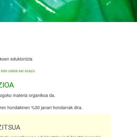
koen edukiontzia
 edo udala sar ezazu
ZIOA
ogoko materia organikoa da.
iren hondakinen %30 janari hondarrak dira.
ITSUA