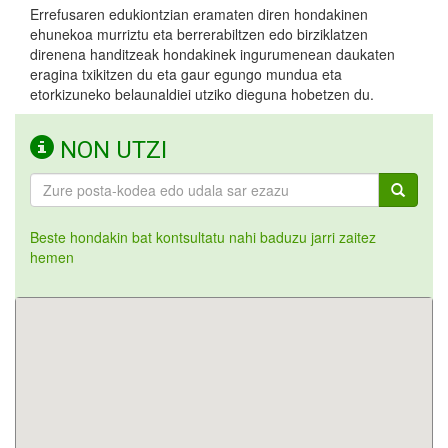
Errefusaren edukiontzian eramaten diren hondakinen
ehunekoa murriztu eta berrerabiltzen edo birziklatzen
direnena handitzeak hondakinek ingurumenean daukaten
eragina txikitzen du eta gaur egungo mundua eta
etorkizuneko belaunaldiei utziko dieguna hobetzen du.
NON UTZI
Beste hondakin bat kontsultatu nahi baduzu jarri zaitez
hemen