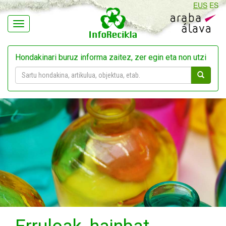
EUS
ES
Navegación
Hondakinari buruz informa zaitez, zer egin eta non utzi