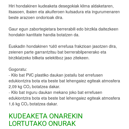
Hiri hondakinen kudeaketa desegokiak klima aldaketaren,
itsasoen, ibaien eta akuiferoen kutsadura eta ingurumenaren
beste arazoen ondorioak dira.
Gaur egun zabortegietara berrerabili edo birzikla daitezkeen
hondakin kantitate handia botatzen da.
Euskadin hondakinen %60 errefusa frakzioan jasotzen dira,
zeienen parte garrantzitsu bat berrerabilpenerako eta
birziklatzeko bilketa selektiboz jaso zitekeen.
Gogoratu:
- Kilo bat PVC plastiko daukan jostailu bat errefusen
edukiontzira bota eta beste bat lehengaiez egiteak atmosfera
2,09 kg CO₂ botatzea dakar.
- Kilo bat inguru daukan mekano joko bat errefusen
edukiontzira bota eta beste bat lehengaiez egiteak atmosfera
1,6 kg CO₂ botatzea dakar.
KUDEAKETA ONAREKIN
LORTUTAKO ONURAK