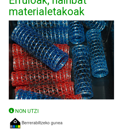
Erruloak, hainbat
materialetakoak
NON UTZI
Berrerabiltzeko gunea