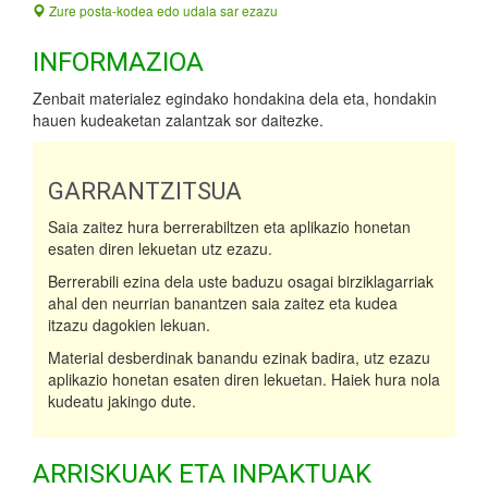
Zure posta-kodea edo udala sar ezazu
INFORMAZIOA
Zenbait materialez egindako hondakina dela eta, hondakin
hauen kudeaketan zalantzak sor daitezke.
GARRANTZITSUA
Saia zaitez hura berrerabiltzen eta aplikazio honetan
esaten diren lekuetan utz ezazu.
Berrerabili ezina dela uste baduzu osagai birziklagarriak
ahal den neurrian banantzen saia zaitez eta kudea
itzazu dagokien lekuan.
Material desberdinak banandu ezinak badira, utz ezazu
aplikazio honetan esaten diren lekuetan. Haiek hura nola
kudeatu jakingo dute.
ARRISKUAK ETA INPAKTUAK