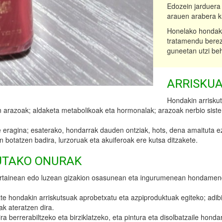
Edozein jarduera
arauen arabera k
Honelako hondakin
tratamendu berezi
guneetan utzi beh
ARRISKUA
Hondakin arrisku
en arazoak; aldaketa metabolikoak eta hormonalak; arazoak nerbio sis
ragina; esaterako, hondarrak dauden ontziak, hots, dena amaituta ez 
 botatzen badira, lurzoruak eta akuiferoak ere kutsa ditzakete.
UTAKO ONURAK
rtainean edo luzean gizakion osasunean eta ingurumenean hondamend
te hondakin arriskutsuak aprobetxatu eta azpiproduktuak egiteko; adib
ak ateratzen dira.
ira berrerabiltzeko eta birziklatzeko, eta pintura eta disolbatzaile ho