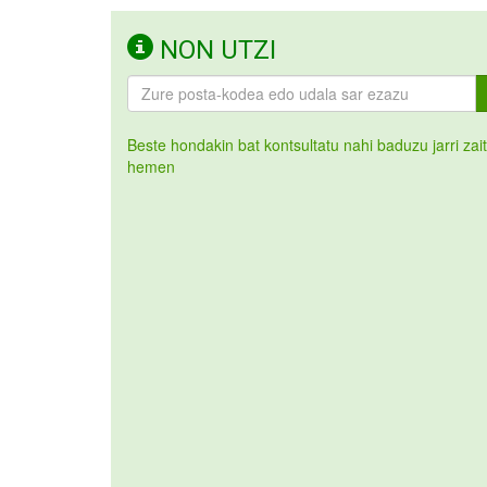
NON UTZI
Beste hondakin bat kontsultatu nahi baduzu jarri zai
hemen