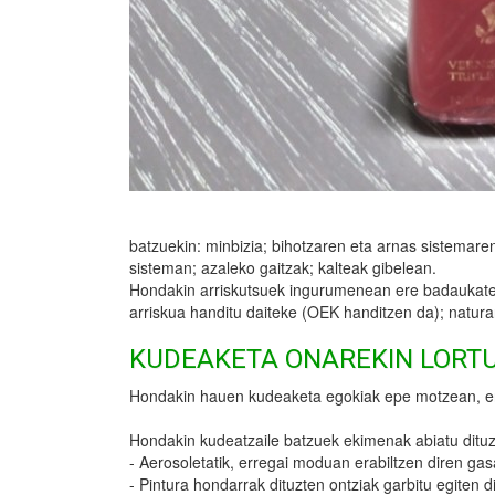
batzuekin: minbizia; bihotzaren eta arnas sistemar
sisteman; azaleko gaitzak; kalteak gibelean.
Hondakin arriskutsuek ingurumenean ere badaukate e
arriskua handitu daiteke (OEK handitzen da); naturan
KUDEAKETA ONAREKIN LORT
Hondakin hauen kudeaketa egokiak epe motzean, e
Hondakin kudeatzaile batzuek ekimenak abiatu dituz
- Aerosoletatik, erregai moduan erabiltzen diren gas
- Pintura hondarrak dituzten ontziak garbitu egiten d