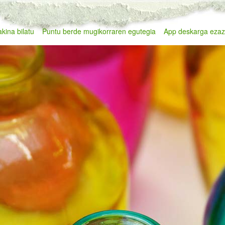
kina bilatu
Puntu berde mugikorraren egutegia
App deskarga eza