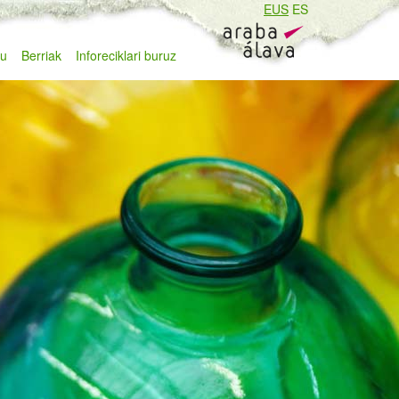
EUS
ES
zu
Berriak
Inforeciklari buruz