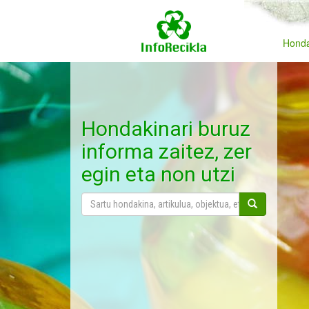
Honda
Hondakinari buruz
informa zaitez, zer
egin eta non utzi