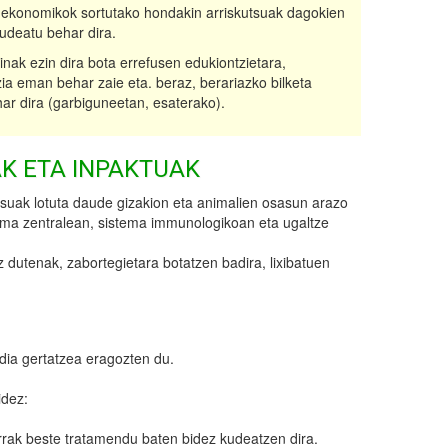
 ekonomikok sortutako hondakin arriskutsuak dagokien
udeatu behar dira.
ak ezin dira bota errefusen edukiontzietara,
a eman behar zaie eta. beraz, berariazko bilketa
ar dira (garbiguneetan, esaterako).
K ETA INPAKTUAK
tsuak lotuta daude gizakion eta animalien osasun arazo
tema zentralean, sistema immunologikoan eta ugaltze
dutenak, zabortegietara botatzen badira, lixibatuen
ia gertatzea eragozten du.
idez:
ndarrak beste tratamendu baten bidez kudeatzen dira.