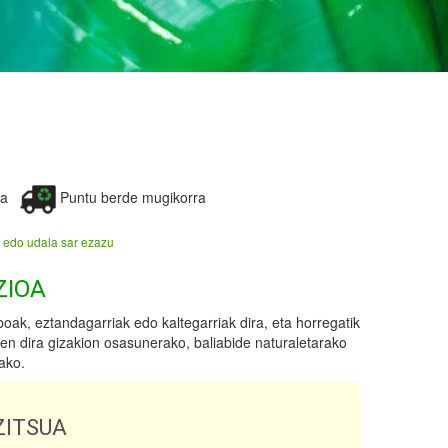
ea
Puntu berde mugikorra
 edo udala sar ezazu
ZIOA
oak, eztandagarriak edo kaltegarriak dira, eta horregatik
tzen dira gizakion osasunerako, baliabide naturaletarako
ako.
ITSUA