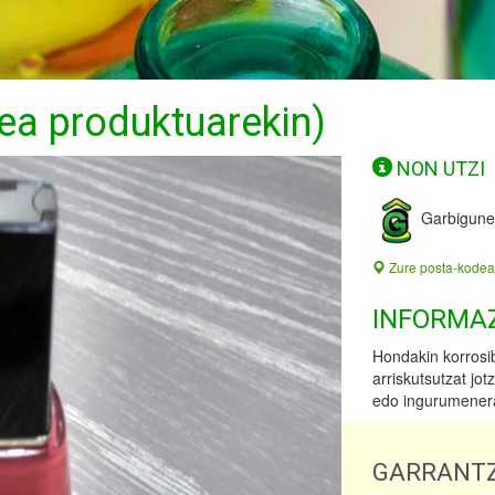
ea produktuarekin)
NON UTZI
Garbigun
Zure posta-kodea
INFORMA
Hondakin korrosib
arriskutsutzat jo
edo ingurumener
GARRANTZ