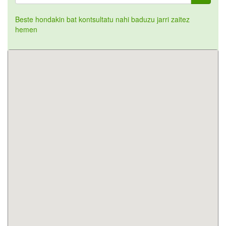
Beste hondakin bat kontsultatu nahi baduzu jarri zaitez
hemen