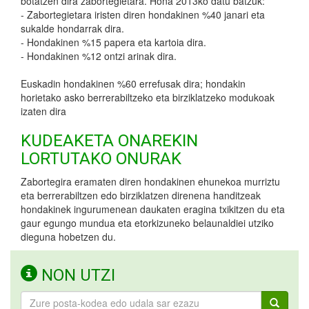
botatzen dira zabortegietara. Hona 2013ko datu batzuk:
- Zabortegietara iristen diren hondakinen %40 janari eta
sukalde hondarrak dira.
- Hondakinen %15 papera eta kartoia dira.
- Hondakinen %12 ontzi arinak dira.
Euskadin hondakinen %60 errefusak dira; hondakin
horietako asko berrerabiltzeko eta birziklatzeko modukoak
izaten dira
KUDEAKETA ONAREKIN
LORTUTAKO ONURAK
Zabortegira eramaten diren hondakinen ehunekoa murriztu
eta berrerabiltzen edo birziklatzen direnena handitzeak
hondakinek ingurumenean daukaten eragina txikitzen du eta
gaur egungo mundua eta etorkizuneko belaunaldiei utziko
dieguna hobetzen du.
NON UTZI