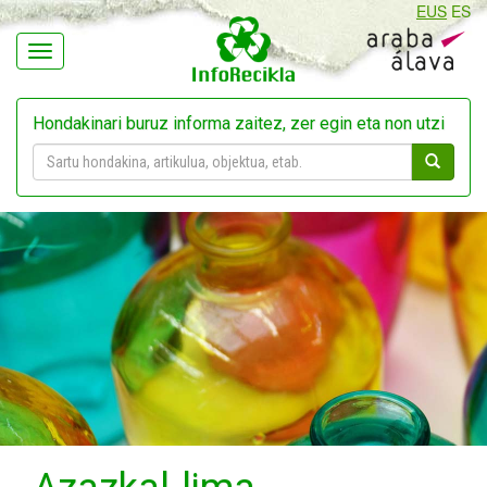
EUS
ES
Navegación
Hondakinari buruz informa zaitez, zer egin eta non utzi