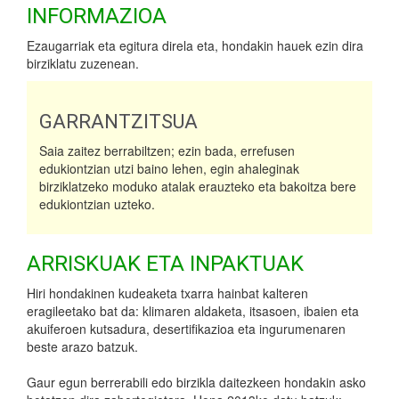
INFORMAZIOA
Ezaugarriak eta egitura direla eta, hondakin hauek ezin dira
birziklatu zuzenean.
GARRANTZITSUA
Saia zaitez berrabiltzen; ezin bada, errefusen
edukiontzian utzi baino lehen, egin ahaleginak
birziklatzeko moduko atalak erauzteko eta bakoitza bere
edukiontzian uzteko.
ARRISKUAK ETA INPAKTUAK
Hiri hondakinen kudeaketa txarra hainbat kalteren
eragileetako bat da: klimaren aldaketa, itsasoen, ibaien eta
akuiferoen kutsadura, desertifikazioa eta ingurumenaren
beste arazo batzuk.
Gaur egun berrerabili edo birzikla daitezkeen hondakin asko