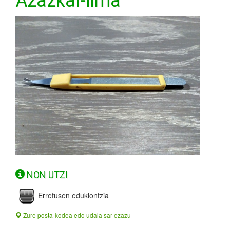
Azazkal-lima
NON UTZI
Errefusen edukiontzia
Zure posta-kodea edo udala sar ezazu