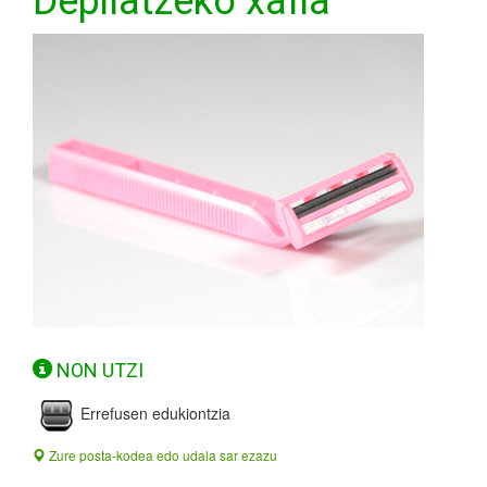
Depilatzeko xafla
NON UTZI
Errefusen edukiontzia
Zure posta-kodea edo udala sar ezazu