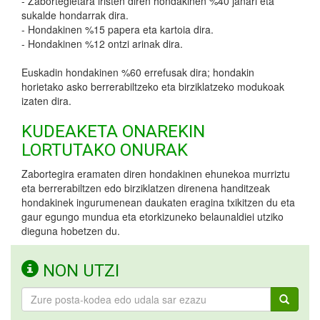
- Zabortegietara iristen diren hondakinen %40 janari eta
sukalde hondarrak dira.
- Hondakinen %15 papera eta kartoia dira.
- Hondakinen %12 ontzi arinak dira.
Euskadin hondakinen %60 errefusak dira; hondakin
horietako asko berrerabiltzeko eta birziklatzeko modukoak
izaten dira.
KUDEAKETA ONAREKIN
LORTUTAKO ONURAK
Zabortegira eramaten diren hondakinen ehunekoa murriztu
eta berrerabiltzen edo birziklatzen direnena handitzeak
hondakinek ingurumenean daukaten eragina txikitzen du eta
gaur egungo mundua eta etorkizuneko belaunaldiei utziko
dieguna hobetzen du.
NON UTZI