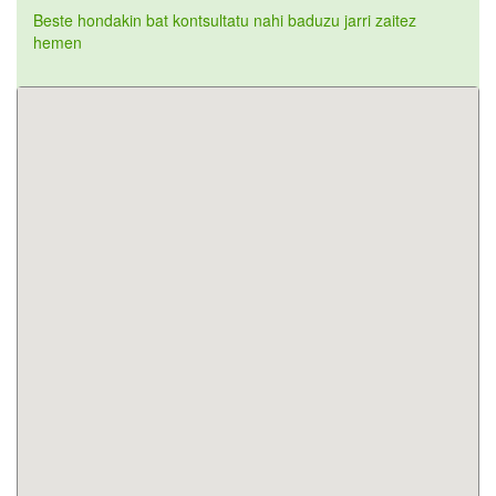
Beste hondakin bat kontsultatu nahi baduzu jarri zaitez
hemen