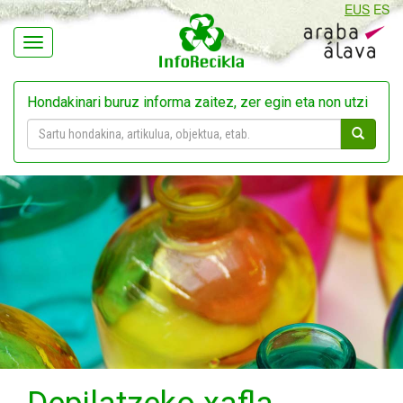
EUS
ES
Navegación
Hondakinari buruz informa zaitez, zer egin eta non utzi