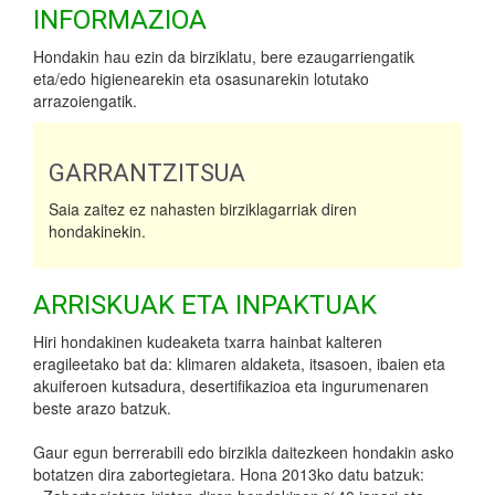
INFORMAZIOA
Hondakin hau ezin da birziklatu, bere ezaugarriengatik
eta/edo higienearekin eta osasunarekin lotutako
arrazoiengatik.
GARRANTZITSUA
Saia zaitez ez nahasten birziklagarriak diren
hondakinekin.
ARRISKUAK ETA INPAKTUAK
Hiri hondakinen kudeaketa txarra hainbat kalteren
eragileetako bat da: klimaren aldaketa, itsasoen, ibaien eta
akuiferoen kutsadura, desertifikazioa eta ingurumenaren
beste arazo batzuk.
Gaur egun berrerabili edo birzikla daitezkeen hondakin asko
botatzen dira zabortegietara. Hona 2013ko datu batzuk: