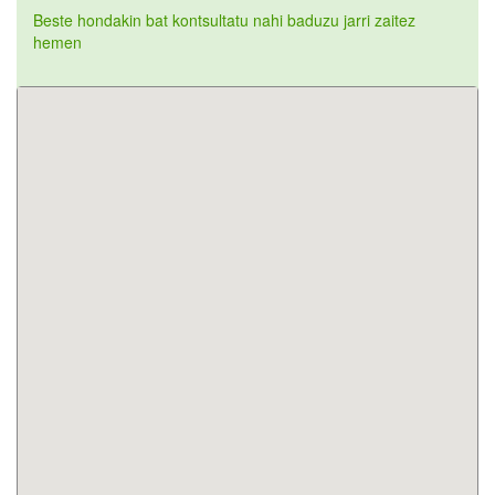
Beste hondakin bat kontsultatu nahi baduzu jarri zaitez
hemen