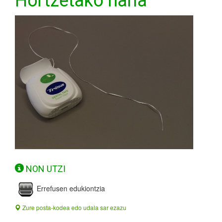
Hortzetako haria
NON UTZI
Errefusen edukiontzia
Zure posta-kodea edo udala sar ezazu