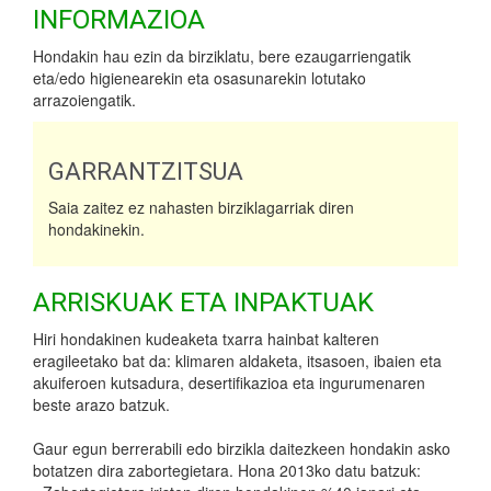
INFORMAZIOA
Hondakin hau ezin da birziklatu, bere ezaugarriengatik
eta/edo higienearekin eta osasunarekin lotutako
arrazoiengatik.
GARRANTZITSUA
Saia zaitez ez nahasten birziklagarriak diren
hondakinekin.
ARRISKUAK ETA INPAKTUAK
Hiri hondakinen kudeaketa txarra hainbat kalteren
eragileetako bat da: klimaren aldaketa, itsasoen, ibaien eta
akuiferoen kutsadura, desertifikazioa eta ingurumenaren
beste arazo batzuk.
Gaur egun berrerabili edo birzikla daitezkeen hondakin asko
botatzen dira zabortegietara. Hona 2013ko datu batzuk: