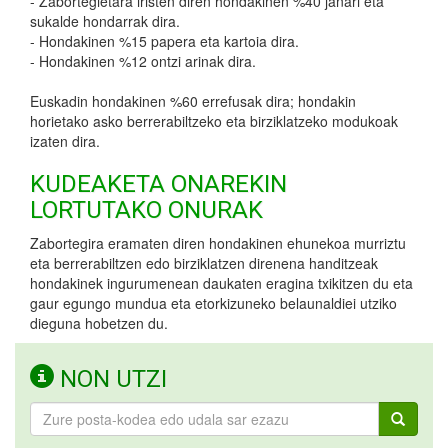
- Zabortegietara iristen diren hondakinen %40 janari eta
sukalde hondarrak dira.
- Hondakinen %15 papera eta kartoia dira.
- Hondakinen %12 ontzi arinak dira.
Euskadin hondakinen %60 errefusak dira; hondakin
horietako asko berrerabiltzeko eta birziklatzeko modukoak
izaten dira.
KUDEAKETA ONAREKIN
LORTUTAKO ONURAK
Zabortegira eramaten diren hondakinen ehunekoa murriztu
eta berrerabiltzen edo birziklatzen direnena handitzeak
hondakinek ingurumenean daukaten eragina txikitzen du eta
gaur egungo mundua eta etorkizuneko belaunaldiei utziko
dieguna hobetzen du.
NON UTZI