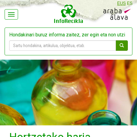
EUS
ES
Navegación
Hondakinari buruz informa zaitez, zer egin eta non utzi