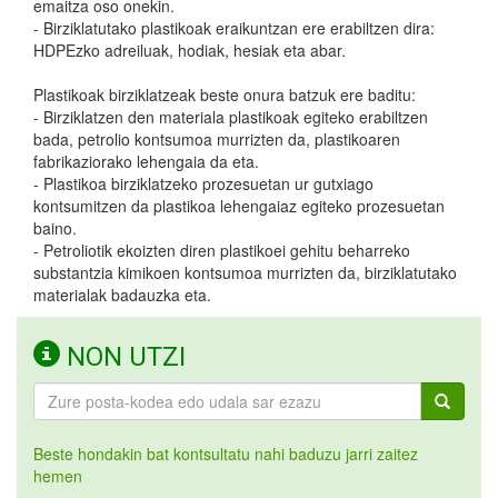
emaitza oso onekin.
- Birziklatutako plastikoak eraikuntzan ere erabiltzen dira:
HDPEzko adreiluak, hodiak, hesiak eta abar.
Plastikoak birziklatzeak beste onura batzuk ere baditu:
- Birziklatzen den materiala plastikoak egiteko erabiltzen
bada, petrolio kontsumoa murrizten da, plastikoaren
fabrikaziorako lehengaia da eta.
- Plastikoa birziklatzeko prozesuetan ur gutxiago
kontsumitzen da plastikoa lehengaiaz egiteko prozesuetan
baino.
- Petroliotik ekoizten diren plastikoei gehitu beharreko
substantzia kimikoen kontsumoa murrizten da, birziklatutako
materialak badauzka eta.
NON UTZI
Beste hondakin bat kontsultatu nahi baduzu jarri zaitez
hemen