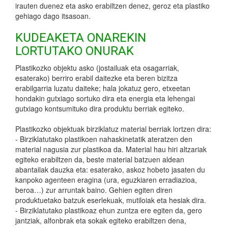
irauten duenez eta asko erabiltzen denez, geroz eta plastiko
gehiago dago itsasoan.
KUDEAKETA ONAREKIN
LORTUTAKO ONURAK
Plastikozko objektu asko (jostailuak eta osagarriak,
esaterako) berriro erabil daitezke eta beren bizitza
erabilgarria luzatu daiteke; hala jokatuz gero, etxeetan
hondakin gutxiago sortuko dira eta energia eta lehengai
gutxiago kontsumituko dira produktu berriak egiteko.
Plastikozko objektuak birziklatuz material berriak lortzen dira:
- Birziklatutako plastikoen nahaskinetatik ateratzen den
material nagusia zur plastikoa da. Material hau hiri altzariak
egiteko erabiltzen da, beste material batzuen aldean
abantailak dauzka eta: esaterako, askoz hobeto jasaten du
kanpoko agenteen eragina (ura, eguzkiaren erradiazioa,
beroa…) zur arruntak baino. Gehien egiten diren
produktuetako batzuk eserlekuak, mutiloiak eta hesiak dira.
- Birziklatutako plastikoaz ehun zuntza ere egiten da, gero
jantziak, alfonbrak eta sokak egiteko erabiltzen dena,