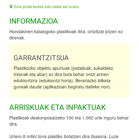
Zure posta-kodea edo udala sar ezazu
INFORMAZIOA
Hondakinen katalogoko plastikoak dira, ontzitzat jotzen ez
direnak.
GARRANTZITSUA
Plastikozko objektu apurtuak (jostailuak, sukaldeko
tresnak eta abar) ez dira bota behar ontzi arinen
edukiontzira (edukiontzi horia). Berariazko bilketa
guneak daude (aplikazioan begiratu daiteke non).
ARRISKUAK ETA INPAKTUAK
Plastikoak deskonposatzeko 100 eta 1.000 urte inguru behar
dira.
Urtero 8 milioi tona plastiko botatzen dira itsasora. Luze