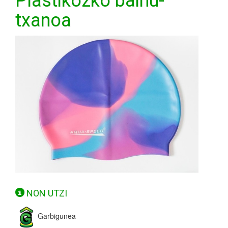
Plastikozko bainu-
txanoa
NON UTZI
Garbigunea