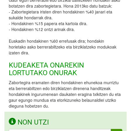
botatzen dira zabortegietara. Hona 2013ko datu batzuk:
- Zabortegietara iristen diren hondakinen %40 janari eta
sukalde hondarrak dira.
- Hondakinen %15 papera eta kartoia dira.
- Hondakinen %12 ontzi arinak dira.
Euskadin hondakinen %60 errefusak dira; hondakin
horietako asko berrerabiltzeko eta birziklatzeko modukoak
izaten dira.
KUDEAKETA ONAREKIN
LORTUTAKO ONURAK
Zabortegira eramaten diren hondakinen ehunekoa murriztu
eta berrerabiltzen edo birziklatzen direnena handitzeak
hondakinek ingurumenean daukaten eragina txikitzen du eta
gaur egungo mundua eta etorkizuneko belaunaldiei utziko
dieguna hobetzen du.
NON UTZI