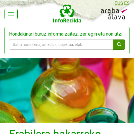
EUS
ES
Navegación
Hondakinari buruz informa zaitez, zer egin eta non utzi