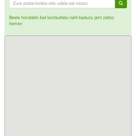
Beste hondakin bat kontsultatu nahi baduzu jarri zaitez
hemen