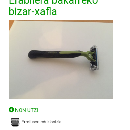
Erabilera bakarreko
bizar-xafla
NON UTZI
Errefusen edukiontzia