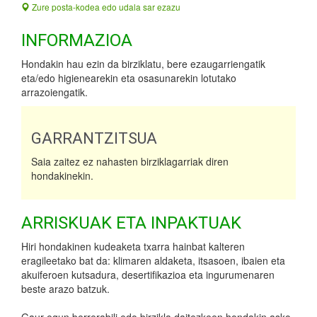
Zure posta-kodea edo udala sar ezazu
INFORMAZIOA
Hondakin hau ezin da birziklatu, bere ezaugarriengatik
eta/edo higienearekin eta osasunarekin lotutako
arrazoiengatik.
GARRANTZITSUA
Saia zaitez ez nahasten birziklagarriak diren
hondakinekin.
ARRISKUAK ETA INPAKTUAK
Hiri hondakinen kudeaketa txarra hainbat kalteren
eragileetako bat da: klimaren aldaketa, itsasoen, ibaien eta
akuiferoen kutsadura, desertifikazioa eta ingurumenaren
beste arazo batzuk.
Gaur egun berrerabili edo birzikla daitezkeen hondakin asko