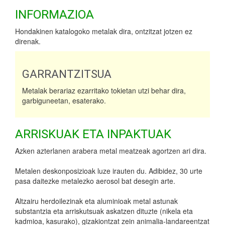
INFORMAZIOA
Hondakinen katalogoko metalak dira, ontzitzat jotzen ez
direnak.
GARRANTZITSUA
Metalak berariaz ezarritako tokietan utzi behar dira,
garbiguneetan, esaterako.
ARRISKUAK ETA INPAKTUAK
Azken azterlanen arabera metal meatzeak agortzen ari dira.
Metalen deskonposizioak luze irauten du. Adibidez, 30 urte
pasa daitezke metalezko aerosol bat desegin arte.
Altzairu herdoilezinak eta aluminioak metal astunak
substantzia eta arriskutsuak askatzen dituzte (nikela eta
kadmioa, kasurako), gizakiontzat zein animalia-landareentzat