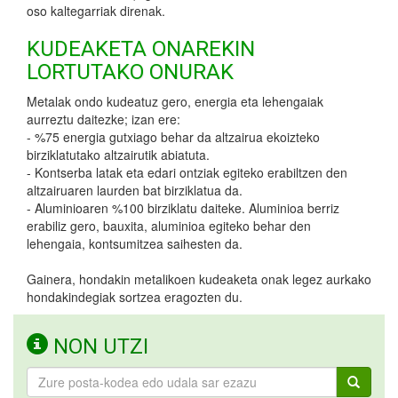
oso kaltegarriak direnak.
KUDEAKETA ONAREKIN
LORTUTAKO ONURAK
Metalak ondo kudeatuz gero, energia eta lehengaiak
aurreztu daitezke; izan ere:
- %75 energia gutxiago behar da altzairua ekoizteko
birziklatutako altzairutik abiatuta.
- Kontserba latak eta edari ontziak egiteko erabiltzen den
altzairuaren laurden bat birziklatua da.
- Aluminioaren %100 birziklatu daiteke. Aluminioa berriz
erabiliz gero, bauxita, aluminioa egiteko behar den
lehengaia, kontsumitzea saihesten da.
Gainera, hondakin metalikoen kudeaketa onak legez aurkako
hondakindegiak sortzea eragozten du.
NON UTZI