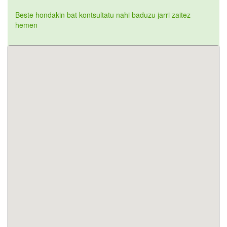
Beste hondakin bat kontsultatu nahi baduzu jarri zaitez
hemen