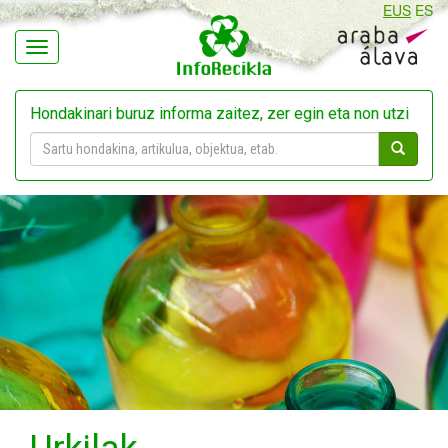
EUS
ES
Navegación
Hondakinari buruz informa zaitez, zer egin eta non utzi