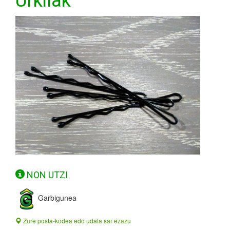
Urkilak
NON UTZI
Garbigunea
Zure posta-kodea edo udala sar ezazu