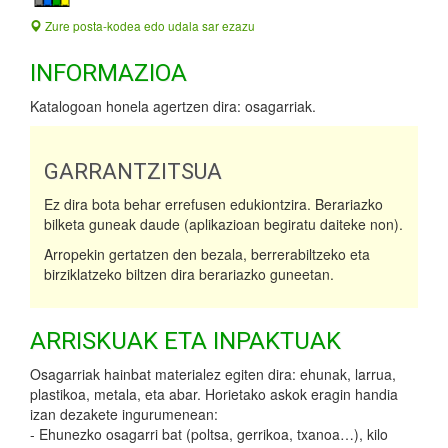
Zure posta-kodea edo udala sar ezazu
INFORMAZIOA
Katalogoan honela agertzen dira: osagarriak.
GARRANTZITSUA
Ez dira bota behar errefusen edukiontzira. Berariazko
bilketa guneak daude (aplikazioan begiratu daiteke non).
Arropekin gertatzen den bezala, berrerabiltzeko eta
birziklatzeko biltzen dira berariazko guneetan.
ARRISKUAK ETA INPAKTUAK
Osagarriak hainbat materialez egiten dira: ehunak, larrua,
plastikoa, metala, eta abar. Horietako askok eragin handia
izan dezakete ingurumenean:
- Ehunezko osagarri bat (poltsa, gerrikoa, txanoa…), kilo