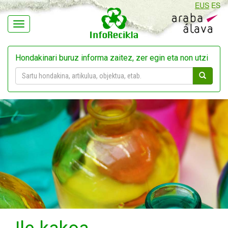
EUS
ES
Navegación
Hondakinari buruz informa zaitez, zer egin eta non utzi