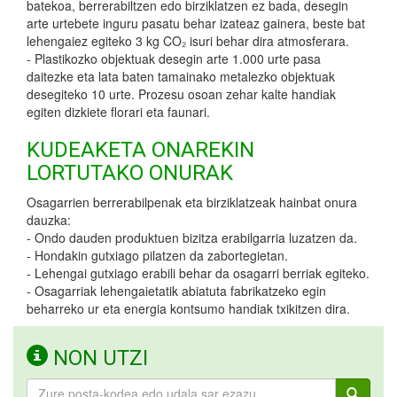
batekoa, berrerabiltzen edo birziklatzen ez bada, desegin
arte urtebete inguru pasatu behar izateaz gainera, beste bat
lehengaiez egiteko 3 kg CO₂ isuri behar dira atmosferara.
- Plastikozko objektuak desegin arte 1.000 urte pasa
daitezke eta lata baten tamainako metalezko objektuak
desegiteko 10 urte. Prozesu osoan zehar kalte handiak
egiten dizkiete florari eta faunari.
KUDEAKETA ONAREKIN
LORTUTAKO ONURAK
Osagarrien berrerabilpenak eta birziklatzeak hainbat onura
dauzka:
- Ondo dauden produktuen bizitza erabilgarria luzatzen da.
- Hondakin gutxiago pilatzen da zabortegietan.
- Lehengai gutxiago erabili behar da osagarri berriak egiteko.
- Osagarriak lehengaietatik abiatuta fabrikatzeko egin
beharreko ur eta energia kontsumo handiak txikitzen dira.
NON UTZI