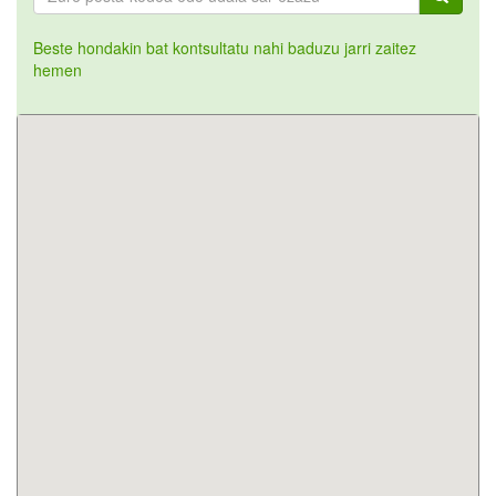
Beste hondakin bat kontsultatu nahi baduzu jarri zaitez
hemen