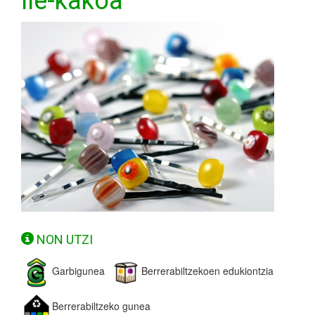
Ile-kakoa
NON UTZI
Garbigunea
Berrerabiltzekoen edukiontzia
Berrerabiltzeko gunea