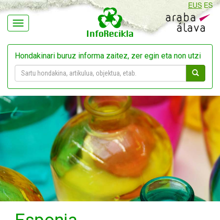
EUS
ES
Navegación
Hondakinari buruz informa zaitez, zer egin eta non utzi