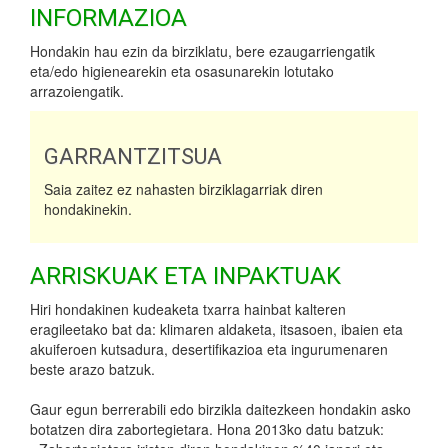
INFORMAZIOA
Hondakin hau ezin da birziklatu, bere ezaugarriengatik
eta/edo higienearekin eta osasunarekin lotutako
arrazoiengatik.
GARRANTZITSUA
Saia zaitez ez nahasten birziklagarriak diren
hondakinekin.
ARRISKUAK ETA INPAKTUAK
Hiri hondakinen kudeaketa txarra hainbat kalteren
eragileetako bat da: klimaren aldaketa, itsasoen, ibaien eta
akuiferoen kutsadura, desertifikazioa eta ingurumenaren
beste arazo batzuk.
Gaur egun berrerabili edo birzikla daitezkeen hondakin asko
botatzen dira zabortegietara. Hona 2013ko datu batzuk: