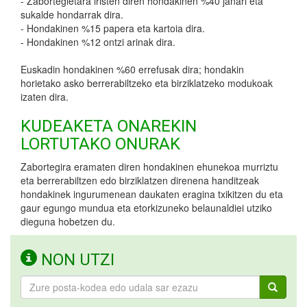
- Zabortegietara iristen diren hondakinen %40 janari eta
sukalde hondarrak dira.
- Hondakinen %15 papera eta kartoia dira.
- Hondakinen %12 ontzi arinak dira.
Euskadin hondakinen %60 errefusak dira; hondakin
horietako asko berrerabiltzeko eta birziklatzeko modukoak
izaten dira.
KUDEAKETA ONAREKIN
LORTUTAKO ONURAK
Zabortegira eramaten diren hondakinen ehunekoa murriztu
eta berrerabiltzen edo birziklatzen direnena handitzeak
hondakinek ingurumenean daukaten eragina txikitzen du eta
gaur egungo mundua eta etorkizuneko belaunaldiei utziko
dieguna hobetzen du.
NON UTZI