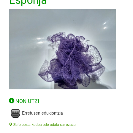
Esponja
NON UTZI
Errefusen edukiontzia
Zure posta-kodea edo udala sar ezazu