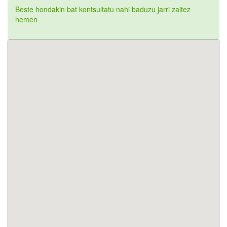
Beste hondakin bat kontsultatu nahi baduzu jarri zaitez
hemen