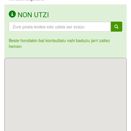
NON UTZI
Beste hondakin bat kontsultatu nahi baduzu jarri zaitez
hemen