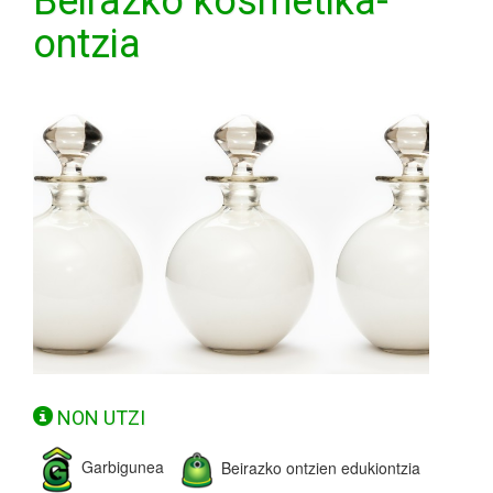
Beirazko kosmetika-
ontzia
NON UTZI
Garbigunea
Beirazko ontzien edukiontzia