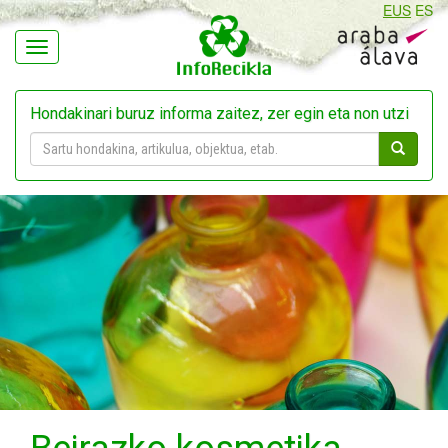
EUS
ES
Navegación
Hondakinari buruz informa zaitez, zer egin eta non utzi