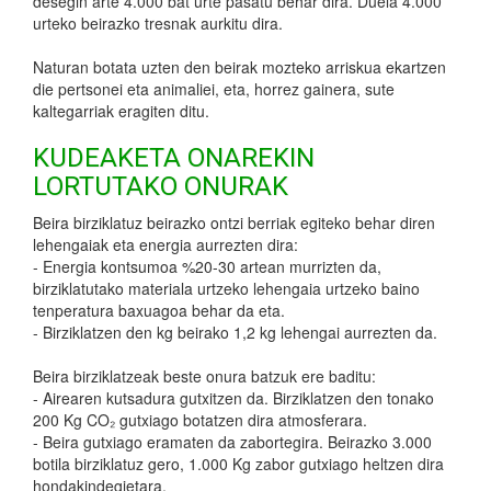
desegin arte 4.000 bat urte pasatu behar dira. Duela 4.000
urteko beirazko tresnak aurkitu dira.
Naturan botata uzten den beirak mozteko arriskua ekartzen
die pertsonei eta animaliei, eta, horrez gainera, sute
kaltegarriak eragiten ditu.
KUDEAKETA ONAREKIN
LORTUTAKO ONURAK
Beira birziklatuz beirazko ontzi berriak egiteko behar diren
lehengaiak eta energia aurrezten dira:
- Energia kontsumoa %20-30 artean murrizten da,
birziklatutako materiala urtzeko lehengaia urtzeko baino
tenperatura baxuagoa behar da eta.
- Birziklatzen den kg beirako 1,2 kg lehengai aurrezten da.
Beira birziklatzeak beste onura batzuk ere baditu:
- Airearen kutsadura gutxitzen da. Birziklatzen den tonako
200 Kg CO₂ gutxiago botatzen dira atmosferara.
- Beira gutxiago eramaten da zabortegira. Beirazko 3.000
botila birziklatuz gero, 1.000 Kg zabor gutxiago heltzen dira
hondakindegietara.