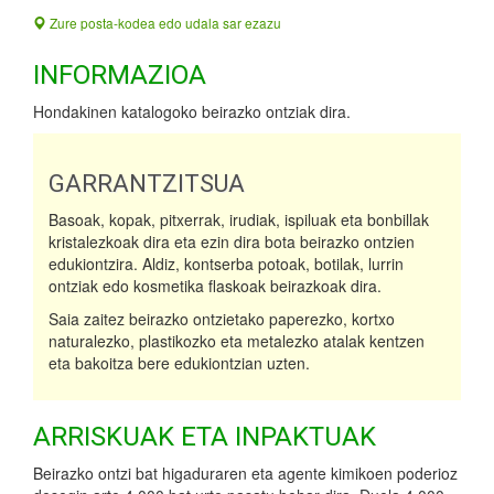
Zure posta-kodea edo udala sar ezazu
INFORMAZIOA
Hondakinen katalogoko beirazko ontziak dira.
GARRANTZITSUA
Basoak, kopak, pitxerrak, irudiak, ispiluak eta bonbillak
kristalezkoak dira eta ezin dira bota beirazko ontzien
edukiontzira. Aldiz, kontserba potoak, botilak, lurrin
ontziak edo kosmetika flaskoak beirazkoak dira.
Saia zaitez beirazko ontzietako paperezko, kortxo
naturalezko, plastikozko eta metalezko atalak kentzen
eta bakoitza bere edukiontzian uzten.
ARRISKUAK ETA INPAKTUAK
Beirazko ontzi bat higaduraren eta agente kimikoen poderioz