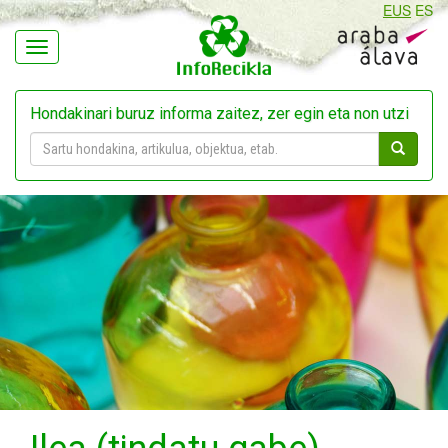
EUS
ES
Navegación
Hondakinari buruz informa zaitez, zer egin eta non utzi