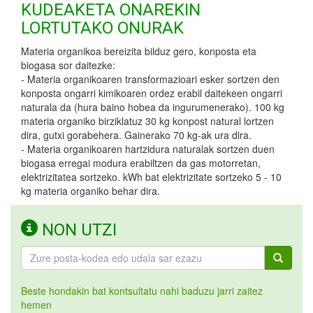
KUDEAKETA ONAREKIN
LORTUTAKO ONURAK
Materia organikoa bereizita bilduz gero, konposta eta
biogasa sor daitezke:
- Materia organikoaren transformazioari esker sortzen den
konposta ongarri kimikoaren ordez erabil daitekeen ongarri
naturala da (hura baino hobea da ingurumenerako). 100 kg
materia organiko birziklatuz 30 kg konpost natural lortzen
dira, gutxi gorabehera. Gainerako 70 kg-ak ura dira.
- Materia organikoaren hartzidura naturalak sortzen duen
biogasa erregai modura erabiltzen da gas motorretan,
elektrizitatea sortzeko. kWh bat elektrizitate sortzeko 5 - 10
kg materia organiko behar dira.
NON UTZI
Beste hondakin bat kontsultatu nahi baduzu jarri zaitez
hemen