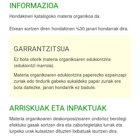
INFORMAZIOA
Hondakinen katalogoko materia organikoa da.
Etxean sortzen diren hondakinen %30 janari hondarrak dira.
GARRANTZITSUA
Ez bota oliorik materia organikoaren edukiontzira
(edukiontzi marroia).
Materia organikoaren edukiontzira paperezko ezpainzapi
zuriak edo tindurik gabeko sukaldeko paper zuriak ere
bota daitezke, janari hondarrik ez badute.
ARRISKUAK ETA INPAKTUAK
Materia organikoaren deskonposizioaren ondorioz berotegi
efektuko gasak sortzen dira eta zabortegietako lurrak eta
lurpeko urak kutsatzen dituzten lixibatuak isurtzen dira.