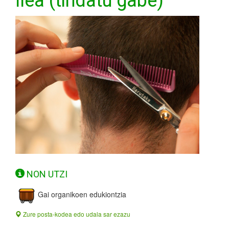
Ilea (tindatu gabe)
NON UTZI
Gai organikoen edukiontzia
Zure posta-kodea edo udala sar ezazu