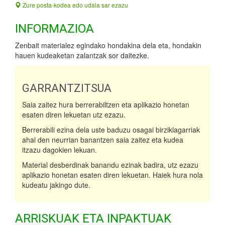
Zure posta-kodea edo udala sar ezazu
INFORMAZIOA
Zenbait materialez egindako hondakina dela eta, hondakin
hauen kudeaketan zalantzak sor daitezke.
GARRANTZITSUA
Saia zaitez hura berrerabiltzen eta aplikazio honetan
esaten diren lekuetan utz ezazu.
Berrerabili ezina dela uste baduzu osagai birziklagarriak
ahal den neurrian banantzen saia zaitez eta kudea
itzazu dagokien lekuan.
Material desberdinak banandu ezinak badira, utz ezazu
aplikazio honetan esaten diren lekuetan. Haiek hura nola
kudeatu jakingo dute.
ARRISKUAK ETA INPAKTUAK