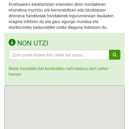
Errefusaren edukiontzian eramaten diren hondakinen
ehunekoa murriztu eta berrerabiltzen edo birziklatzen
direnena handitzeak hondakinek ingurumenean daukaten
eragina txikitzen du eta gaur egungo mundua eta
etorkizuneko belaunaldiei utziko dieguna hobetzen du.
NON UTZI
Beste hondakin bat kontsultatu nahi baduzu jarri zaitez
hemen