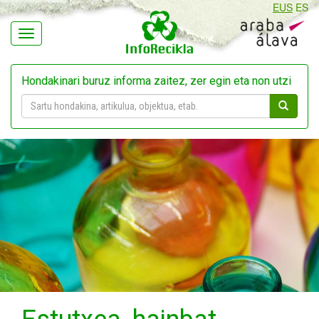
EUS
ES
Navegación
Hondakinari buruz informa zaitez, zer egin eta non utzi