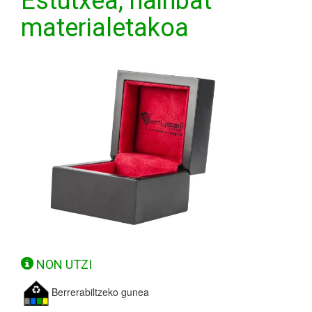
Estutxea, hainbat
materialetakoa
NON UTZI
Berrerabiltzeko gunea