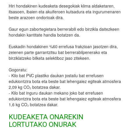
Hiri hondakinen kudeaketa desegokiak klima aldaketaren,
itsasoen, ibaien eta akuiferoen kutsadura eta ingurumenaren
beste arazoen ondorioak dira.
Gaur egun zabortegietara berrerabili edo birzikla daitezkeen
hondakin kantitate handia botatzen da.
Euskadin hondakinen %60 errefusa frakzioan jasotzen dira,
zeienen parte garrantzitsu bat berrerabilpenerako eta
birziklatzeko bilketa selektiboz jaso zitekeen.
Gogoratu:
- Kilo bat PVC plastiko daukan jostailu bat errefusen
edukiontzira bota eta beste bat lehengaiez egiteak atmosfera
2,09 kg CO₂ botatzea dakar.
- Kilo bat inguru daukan mekano joko bat errefusen
edukiontzira bota eta beste bat lehengaiez egiteak atmosfera
1,6 kg CO₂ botatzea dakar.
KUDEAKETA ONAREKIN
LORTUTAKO ONURAK