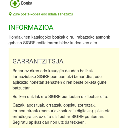
Botika
Zure posta-kodea edo udala sar ezazu
INFORMAZIOA
Hondakinen katalogoko botikak dira. Irabazteko asmorik
gabeko SIGRE entitatearen bidez kudeatzen dira.
GARRANTZITSUA
Behar ez diren edo iraungita dauden botikak
farmazietako SIGRE puntuan utzi behar dira, edo
aplikazio honetan zehazten diren beste bilketa gune
batzuetan.
Botiken ontziak ere SIGRE puntuetan utzi behar dira.
Gazak, aposituak, orratzak, objektu zorrotzak,
termometroak (merkuriozkoak zein digitalak), pilak eta
erradiografiak ez dira utzi behar SIGRE puntuetan.
Begiratu aplikazioan non utz daitezkeen.