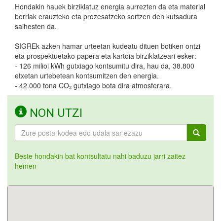
Hondakin hauek birziklatuz energia aurrezten da eta material
berriak erauzteko eta prozesatzeko sortzen den kutsadura
saihesten da.
SIGREk azken hamar urteetan kudeatu dituen botiken ontzi
eta prospektuetako papera eta kartoia birziklatzeari esker:
- 126 milioi kWh gutxiago kontsumitu dira, hau da, 38.800
etxetan urtebetean kontsumitzen den energia.
- 42.000 tona CO₂ gutxiago bota dira atmosferara.
NON UTZI
Beste hondakin bat kontsultatu nahi baduzu jarri zaitez
hemen