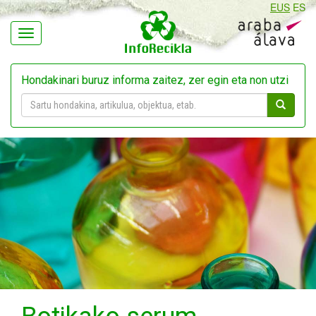
EUS
ES
Navegación
Hondakinari buruz informa zaitez, zer egin eta non utzi