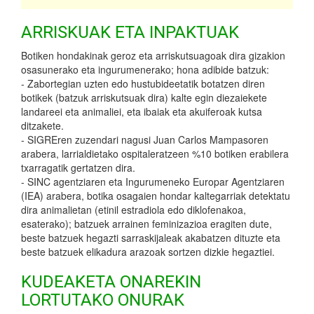
ARRISKUAK ETA INPAKTUAK
Botiken hondakinak geroz eta arriskutsuagoak dira gizakion
osasunerako eta ingurumenerako; hona adibide batzuk:
- Zabortegian uzten edo hustubideetatik botatzen diren
botikek (batzuk arriskutsuak dira) kalte egin diezaiekete
landareei eta animaliei, eta ibaiak eta akuiferoak kutsa
ditzakete.
- SIGREren zuzendari nagusi Juan Carlos Mampasoren
arabera, larrialdietako ospitaleratzeen %10 botiken erabilera
txarragatik gertatzen dira.
- SINC agentziaren eta Ingurumeneko Europar Agentziaren
(IEA) arabera, botika osagaien hondar kaltegarriak detektatu
dira animalietan (etinil estradiola edo diklofenakoa,
esaterako); batzuek arrainen feminizazioa eragiten dute,
beste batzuek hegazti sarraskijaleak akabatzen dituzte eta
beste batzuek elikadura arazoak sortzen dizkie hegaztiei.
KUDEAKETA ONAREKIN
LORTUTAKO ONURAK