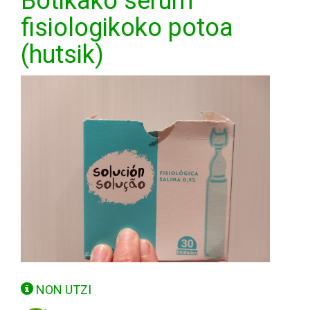
Botikako serum
fisiologikoko potoa
(hutsik)
NON UTZI