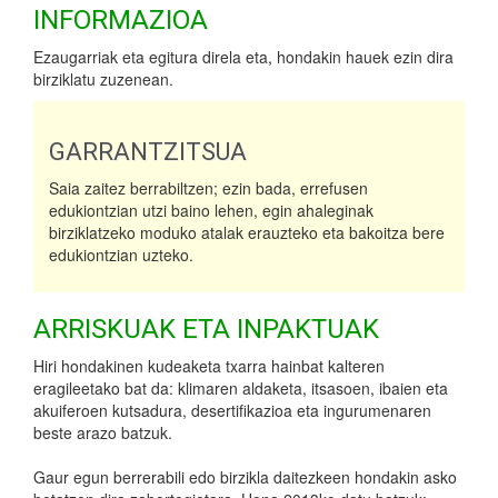
INFORMAZIOA
Ezaugarriak eta egitura direla eta, hondakin hauek ezin dira
birziklatu zuzenean.
GARRANTZITSUA
Saia zaitez berrabiltzen; ezin bada, errefusen
edukiontzian utzi baino lehen, egin ahaleginak
birziklatzeko moduko atalak erauzteko eta bakoitza bere
edukiontzian uzteko.
ARRISKUAK ETA INPAKTUAK
Hiri hondakinen kudeaketa txarra hainbat kalteren
eragileetako bat da: klimaren aldaketa, itsasoen, ibaien eta
akuiferoen kutsadura, desertifikazioa eta ingurumenaren
beste arazo batzuk.
Gaur egun berrerabili edo birzikla daitezkeen hondakin asko