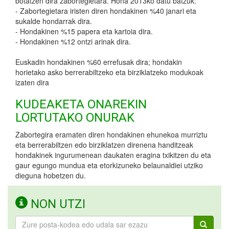
botatzen dira zabortegietara. Hona 2013ko datu batzuk:
- Zabortegietara iristen diren hondakinen %40 janari eta
sukalde hondarrak dira.
- Hondakinen %15 papera eta kartoia dira.
- Hondakinen %12 ontzi arinak dira.
Euskadin hondakinen %60 errefusak dira; hondakin
horietako asko berrerabiltzeko eta birziklatzeko modukoak
izaten dira
KUDEAKETA ONAREKIN
LORTUTAKO ONURAK
Zabortegira eramaten diren hondakinen ehunekoa murriztu
eta berrerabiltzen edo birziklatzen direnena handitzeak
hondakinek ingurumenean daukaten eragina txikitzen du eta
gaur egungo mundua eta etorkizuneko belaunaldiei utziko
dieguna hobetzen du.
NON UTZI