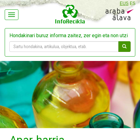
EUS
ES
Navegación
Hondakinari buruz informa zaitez, zer egin eta non utzi