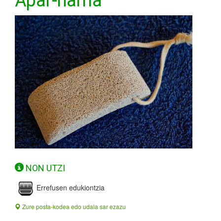
Apar-harria
NON UTZI
Errefusen edukiontzia
Zure posta-kodea edo udala sar ezazu