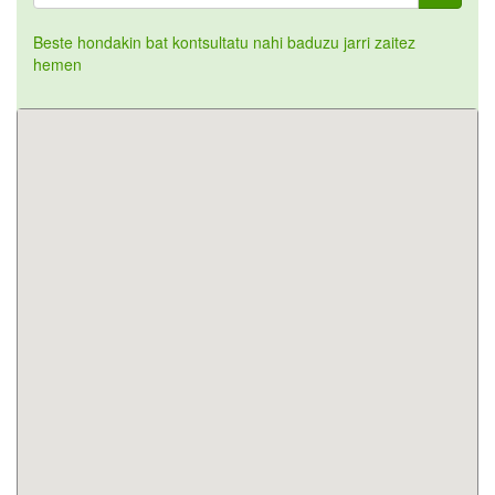
Beste hondakin bat kontsultatu nahi baduzu jarri zaitez
hemen