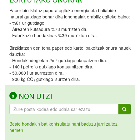
LORTUTAKO ONURAK
Paper birziklatuz papera egiteko energia eta baliabide
natural gutxiago behar dira lehengaiak erabiliz egiteko baino:
- %61 ur gutxiago.
- Airearen kutsadura %73 murrizten da.
- Fabrikazio hondakinak %39 murrizten dira.
Birziklatzen den tona paper edo kartoi bakoitzak onura hauek
dauzka:
- Hondakindegietan 2m³ gutxiago okupatzen dira.
- 140 l petrolio gutxiago kontsumitzen dira.
- 50.000 l ur aurrezten dira.
- 900 kg CO₂ gutxiago isurtzen dira.
NON UTZI
Beste hondakin bat kontsultatu nahi baduzu jarri zaitez
hemen