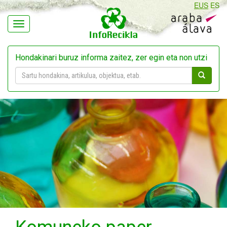
EUS
ES
Navegación
Hondakinari buruz informa zaitez, zer egin eta non utzi