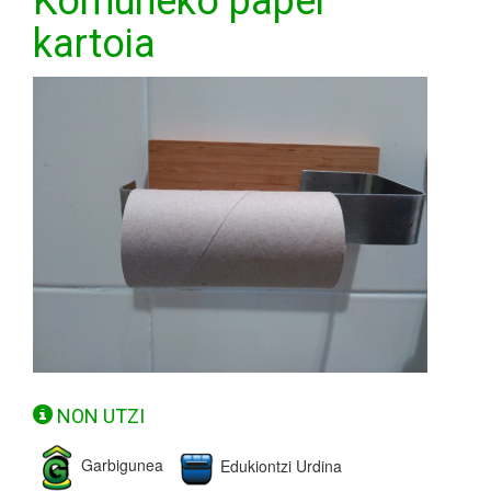
Komuneko paper
kartoia
NON UTZI
Garbigunea
Edukiontzi Urdina