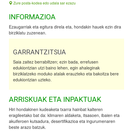
Zure posta-kodea edo udala sar ezazu
INFORMAZIOA
Ezaugarriak eta egitura direla eta, hondakin hauek ezin dira
birziklatu zuzenean.
GARRANTZITSUA
Saia zaitez berrabiltzen; ezin bada, errefusen
edukiontzian utzi baino lehen, egin ahaleginak
birziklatzeko moduko atalak erauzteko eta bakoitza bere
edukiontzian uzteko.
ARRISKUAK ETA INPAKTUAK
Hiri hondakinen kudeaketa txarra hainbat kalteren
eragileetako bat da: klimaren aldaketa, itsasoen, ibaien eta
akuiferoen kutsadura, desertifikazioa eta ingurumenaren
beste arazo batzuk.