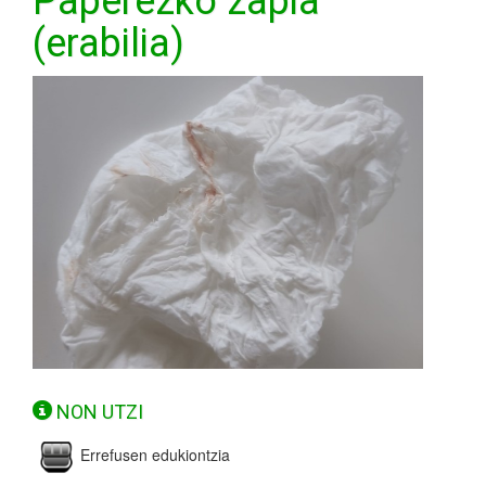
Paperezko zapia
(erabilia)
NON UTZI
Errefusen edukiontzia