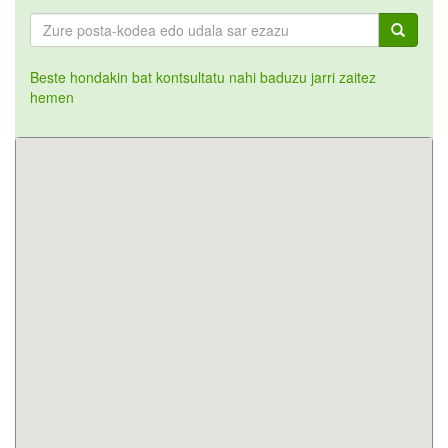
Beste hondakin bat kontsultatu nahi baduzu jarri zaitez
hemen