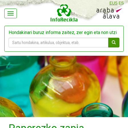
EUS
ES
Navegación
Hondakinari buruz informa zaitez, zer egin eta non utzi