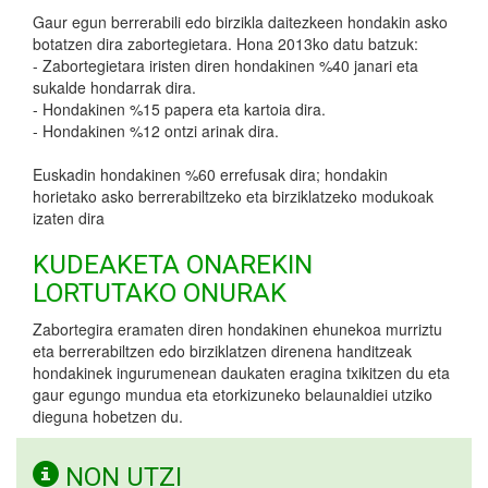
Gaur egun berrerabili edo birzikla daitezkeen hondakin asko
botatzen dira zabortegietara. Hona 2013ko datu batzuk:
- Zabortegietara iristen diren hondakinen %40 janari eta
sukalde hondarrak dira.
- Hondakinen %15 papera eta kartoia dira.
- Hondakinen %12 ontzi arinak dira.
Euskadin hondakinen %60 errefusak dira; hondakin
horietako asko berrerabiltzeko eta birziklatzeko modukoak
izaten dira
KUDEAKETA ONAREKIN
LORTUTAKO ONURAK
Zabortegira eramaten diren hondakinen ehunekoa murriztu
eta berrerabiltzen edo birziklatzen direnena handitzeak
hondakinek ingurumenean daukaten eragina txikitzen du eta
gaur egungo mundua eta etorkizuneko belaunaldiei utziko
dieguna hobetzen du.
NON UTZI