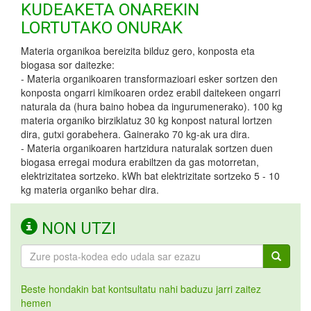
KUDEAKETA ONAREKIN
LORTUTAKO ONURAK
Materia organikoa bereizita bilduz gero, konposta eta
biogasa sor daitezke:
- Materia organikoaren transformazioari esker sortzen den
konposta ongarri kimikoaren ordez erabil daitekeen ongarri
naturala da (hura baino hobea da ingurumenerako). 100 kg
materia organiko birziklatuz 30 kg konpost natural lortzen
dira, gutxi gorabehera. Gainerako 70 kg-ak ura dira.
- Materia organikoaren hartzidura naturalak sortzen duen
biogasa erregai modura erabiltzen da gas motorretan,
elektrizitatea sortzeko. kWh bat elektrizitate sortzeko 5 - 10
kg materia organiko behar dira.
NON UTZI
Beste hondakin bat kontsultatu nahi baduzu jarri zaitez
hemen