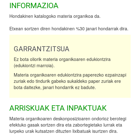
INFORMAZIOA
Hondakinen katalogoko materia organikoa da.
Etxean sortzen diren hondakinen %30 janari hondarrak dira.
GARRANTZITSUA
Ez bota oliorik materia organikoaren edukiontzira
(edukiontzi marroia).
Materia organikoaren edukiontzira paperezko ezpainzapi
zuriak edo tindurik gabeko sukaldeko paper zuriak ere
bota daitezke, janari hondarrik ez badute.
ARRISKUAK ETA INPAKTUAK
Materia organikoaren deskonposizioaren ondorioz berotegi
efektuko gasak sortzen dira eta zabortegietako lurrak eta
lurpeko urak kutsatzen dituzten lixibatuak isurtzen dira.