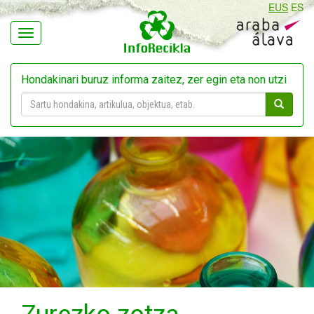
EUS
ES
Navegación
Hondakinari buruz informa zaitez, zer egin eta non utzi