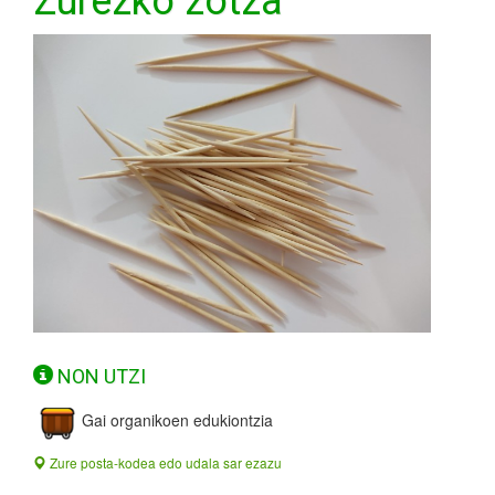
Zurezko zotza
NON UTZI
Gai organikoen edukiontzia
Zure posta-kodea edo udala sar ezazu