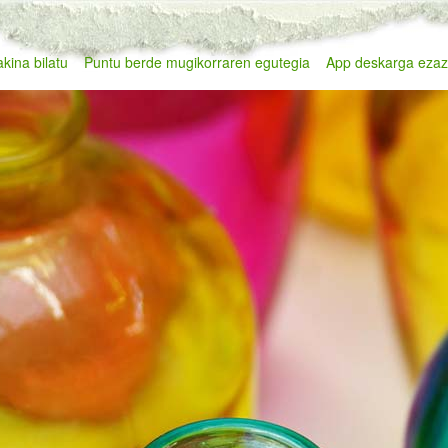
kina bilatu
Puntu berde mugikorraren egutegia
App deskarga eza