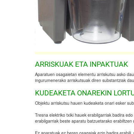
ARRISKUAK ETA INPAKTUAK
Aparatuen osagaietan elementu arriskutsu asko daud
ingurumenerako arriskutsuak diren substantziak dau
KUDEAKETA ONAREKIN LORT
Objektu arriskutsu hauen kudeaketa onari esker subs
Tresna elektriko txiki hauek erabilgarriak badira e
erabilgarriak beste aparatu batzuetarako erabiltzen 
Ez aparatuak ez beren osagaiak ezin badira erabili, 