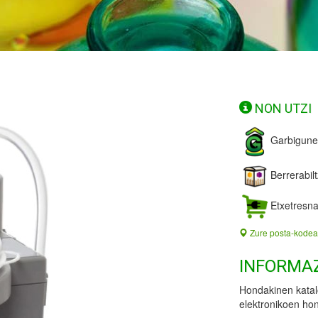
NON UTZI
Garbigun
Berrerabil
Etxetresna
Zure posta-kodea
INFORMA
Hondakinen katalo
elektronikoen hond