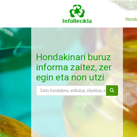
Honda
Hondakinari buruz
informa zaitez, zer
egin eta non utzi