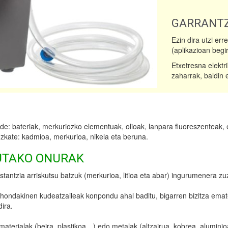
GARRANTZ
Ezin dira utzi er
(aplikazioan begi
Etxetresna elektr
zaharrak, baldin 
e: bateriak, merkuriozko elementuak, olioak, lanpara fluoreszenteak, 
zkate: kadmioa, merkurioa, nikela eta beruna.
UTAKO ONURAK
tantzia arriskutsu batzuk (merkurioa, litioa eta abar) ingurumenera zu
do hondakinen kudeatzaileak konpondu ahal baditu, bigarren bizitza emat
dira.
materialak (beira, plastikoa…) edo metalak (altzairua, kobrea, aluminioa