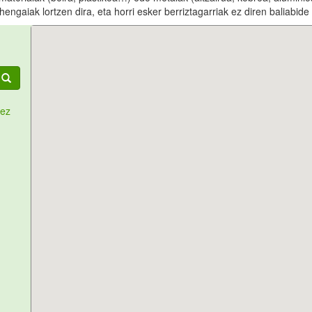
hengaiak lortzen dira, eta horri esker berriztagarriak ez diren baliabide
tez