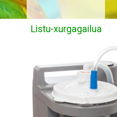
Listu-xurgagailua