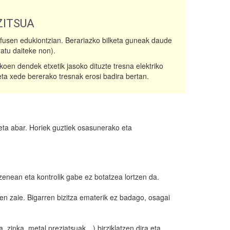
ITSUA
refusen edukiontzian. Berariazko bilketa guneak daude
ratu daiteke non).
ikoen dendek etxetik jasoko dituzte tresna elektriko
eta xede bererako tresnak erosi badira bertan.
eta abar. Horiek guztiek osasunerako eta
zenean eta kontrolik gabe ez botatzea lortzen da.
en zaie. Bigarren bizitza ematerik ez badago, osagai
, zinka, metal preziatsuak…) birziklatzen dira eta