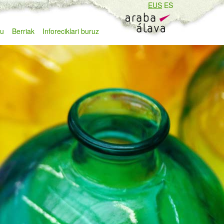
EUS
ES
zu
Berriak
Inforeciklari buruz