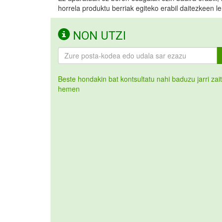
horrela produktu berriak egiteko erabil daitezkeen le
NON UTZI
Beste hondakin bat kontsultatu nahi baduzu jarri zai
hemen