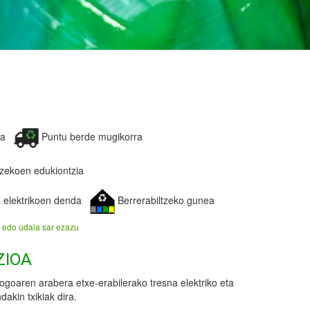
ea
Puntu berde mugikorra
tzekoen edukiontzia
 elektrikoen denda
Berrerabiltzeko gunea
 edo udala sar ezazu
ZIOA
goaren arabera etxe-erabilerako tresna elektriko eta
akin txikiak dira.