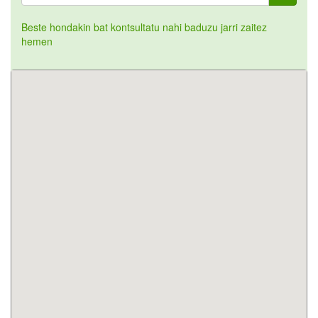
Beste hondakin bat kontsultatu nahi baduzu jarri zaitez
hemen