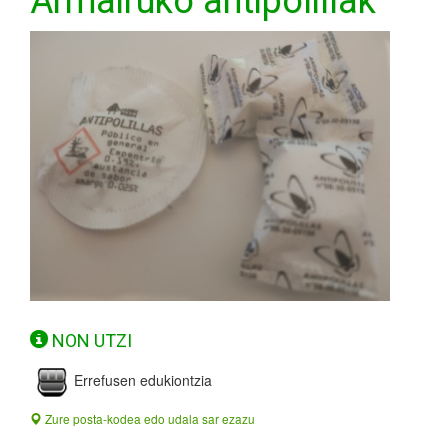
Armairuko antipolillak
NON UTZI
Errefusen edukiontzia
Zure posta-kodea edo udala sar ezazu