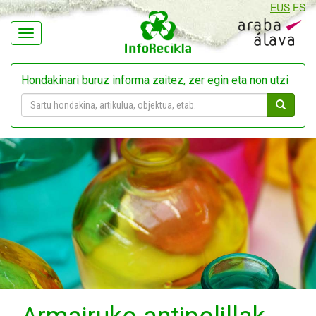
EUS
ES
Navegación
Hondakinari buruz informa zaitez, zer egin eta non utzi