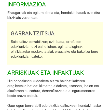
INFORMAZIOA
Ezaugarriak eta egitura direla eta, hondakin hauek ezin dira
birziklatu zuzenean.
GARRANTZITSUA
Saia zaitez berrabiltzen; ezin bada, errefusen
edukiontzian utzi baino lehen, egin ahaleginak
birziklatzeko moduko atalak erauzteko eta bakoitza bere
edukiontzian uzteko.
ARRISKUAK ETA INPAKTUAK
Hiri hondakinen kudeaketa txarra hainbat kalteren
eragileetako bat da: klimaren aldaketa, itsasoen, ibaien eta
akuiferoen kutsadura, desertifikazioa eta ingurumenaren
beste arazo batzuk.
Gaur egun berrerabili edo birzikla daitezkeen hondakin asko