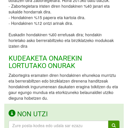
botatzen dira zabortegietara. Hona 2013ko datu batzuk:
- Zabortegietara iristen diren hondakinen %40 janari eta
sukalde hondarrak dira.
- Hondakinen %15 papera eta kartoia dira.
- Hondakinen %12 ontzi arinak dira.
Euskadin hondakinen %60 errefusak dira; hondakin
horietako asko berrerabiltzeko eta birziklatzeko modukoak
izaten dira
KUDEAKETA ONAREKIN
LORTUTAKO ONURAK
Zabortegira eramaten diren hondakinen ehunekoa murriztu
eta berrerabiltzen edo birziklatzen direnena handitzeak
hondakinek ingurumenean daukaten eragina txikitzen du eta
gaur egungo mundua eta etorkizuneko belaunaldiei utziko
dieguna hobetzen du.
NON UTZI