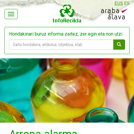
EUS
ES
Navegación
Hondakinari buruz informa zaitez, zer egin eta non utzi