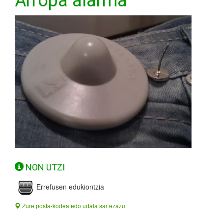
Arropa alarma
NON UTZI
Errefusen edukiontzia
Zure posta-kodea edo udala sar ezazu