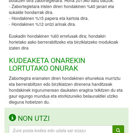
botatzen dira zabortegietara. Hona 2013ko datu batzuk:
- Zabortegietara iristen diren hondakinen %40 janari eta
sukalde hondarrak dira.
- Hondakinen %15 papera eta kartoia dira.
- Hondakinen %12 ontzi arinak dira.
Euskadin hondakinen %60 errefusak dira; hondakin
horietako asko berrerabiltzeko eta birziklatzeko modukoak
izaten dira
KUDEAKETA ONAREKIN
LORTUTAKO ONURAK
Zabortegira eramaten diren hondakinen ehunekoa murriztu
eta berrerabiltzen edo birziklatzen direnena handitzeak
hondakinek ingurumenean daukaten eragina txikitzen du eta
gaur egungo mundua eta etorkizuneko belaunaldiei utziko
dieguna hobetzen du.
NON UTZI