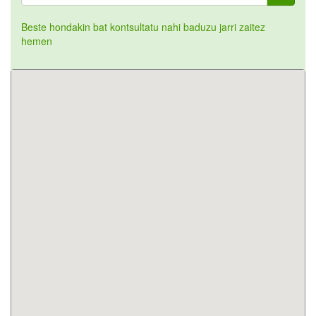
Beste hondakin bat kontsultatu nahi baduzu jarri zaitez
hemen