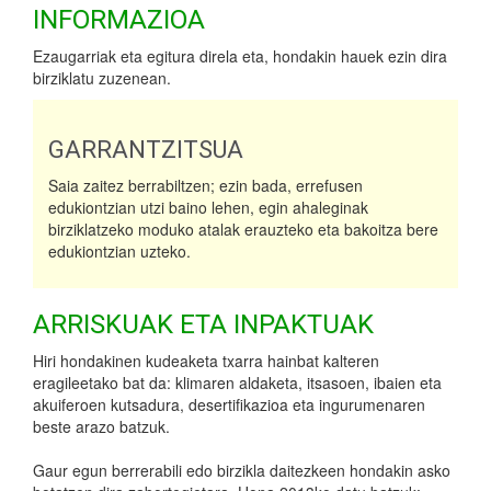
INFORMAZIOA
Ezaugarriak eta egitura direla eta, hondakin hauek ezin dira
birziklatu zuzenean.
GARRANTZITSUA
Saia zaitez berrabiltzen; ezin bada, errefusen
edukiontzian utzi baino lehen, egin ahaleginak
birziklatzeko moduko atalak erauzteko eta bakoitza bere
edukiontzian uzteko.
ARRISKUAK ETA INPAKTUAK
Hiri hondakinen kudeaketa txarra hainbat kalteren
eragileetako bat da: klimaren aldaketa, itsasoen, ibaien eta
akuiferoen kutsadura, desertifikazioa eta ingurumenaren
beste arazo batzuk.
Gaur egun berrerabili edo birzikla daitezkeen hondakin asko