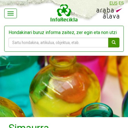
EUS
ES
Navegación
Hondakinari buruz informa zaitez, zer egin eta non utzi