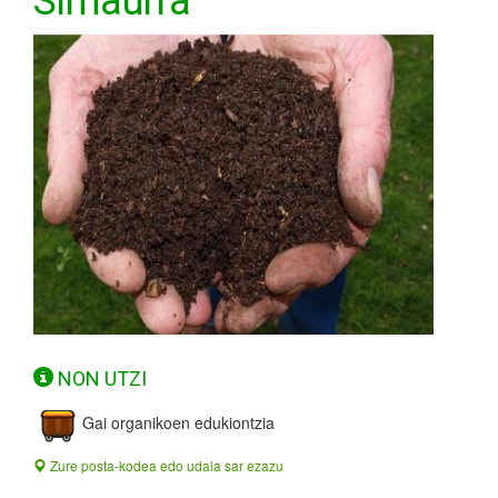
Simaurra
NON UTZI
Gai organikoen edukiontzia
Zure posta-kodea edo udala sar ezazu