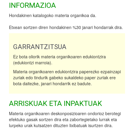
INFORMAZIOA
Hondakinen katalogoko materia organikoa da.
Etxean sortzen diren hondakinen %30 janari hondarrak dira.
GARRANTZITSUA
Ez bota oliorik materia organikoaren edukiontzira
(edukiontzi marroia).
Materia organikoaren edukiontzira paperezko ezpainzapi
zuriak edo tindurik gabeko sukaldeko paper zuriak ere
bota daitezke, janari hondarrik ez badute.
ARRISKUAK ETA INPAKTUAK
Materia organikoaren deskonposizioaren ondorioz berotegi
efektuko gasak sortzen dira eta zabortegietako lurrak eta
lurpeko urak kutsatzen dituzten lixibatuak isurtzen dira.