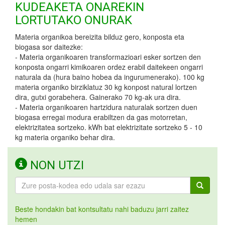
KUDEAKETA ONAREKIN
LORTUTAKO ONURAK
Materia organikoa bereizita bilduz gero, konposta eta
biogasa sor daitezke:
- Materia organikoaren transformazioari esker sortzen den
konposta ongarri kimikoaren ordez erabil daitekeen ongarri
naturala da (hura baino hobea da ingurumenerako). 100 kg
materia organiko birziklatuz 30 kg konpost natural lortzen
dira, gutxi gorabehera. Gainerako 70 kg-ak ura dira.
- Materia organikoaren hartzidura naturalak sortzen duen
biogasa erregai modura erabiltzen da gas motorretan,
elektrizitatea sortzeko. kWh bat elektrizitate sortzeko 5 - 10
kg materia organiko behar dira.
NON UTZI
Beste hondakin bat kontsultatu nahi baduzu jarri zaitez
hemen