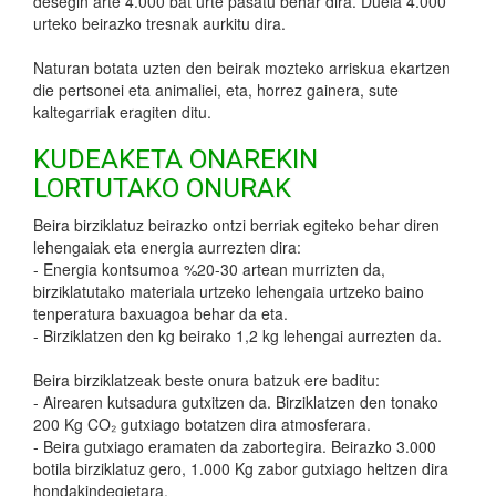
desegin arte 4.000 bat urte pasatu behar dira. Duela 4.000
urteko beirazko tresnak aurkitu dira.
Naturan botata uzten den beirak mozteko arriskua ekartzen
die pertsonei eta animaliei, eta, horrez gainera, sute
kaltegarriak eragiten ditu.
KUDEAKETA ONAREKIN
LORTUTAKO ONURAK
Beira birziklatuz beirazko ontzi berriak egiteko behar diren
lehengaiak eta energia aurrezten dira:
- Energia kontsumoa %20-30 artean murrizten da,
birziklatutako materiala urtzeko lehengaia urtzeko baino
tenperatura baxuagoa behar da eta.
- Birziklatzen den kg beirako 1,2 kg lehengai aurrezten da.
Beira birziklatzeak beste onura batzuk ere baditu:
- Airearen kutsadura gutxitzen da. Birziklatzen den tonako
200 Kg CO₂ gutxiago botatzen dira atmosferara.
- Beira gutxiago eramaten da zabortegira. Beirazko 3.000
botila birziklatuz gero, 1.000 Kg zabor gutxiago heltzen dira
hondakindegietara.