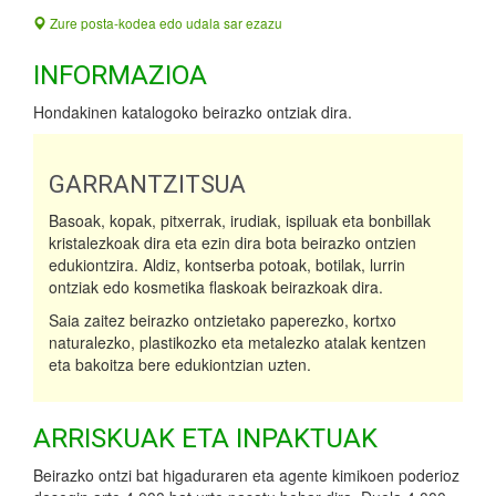
Zure posta-kodea edo udala sar ezazu
INFORMAZIOA
Hondakinen katalogoko beirazko ontziak dira.
GARRANTZITSUA
Basoak, kopak, pitxerrak, irudiak, ispiluak eta bonbillak
kristalezkoak dira eta ezin dira bota beirazko ontzien
edukiontzira. Aldiz, kontserba potoak, botilak, lurrin
ontziak edo kosmetika flaskoak beirazkoak dira.
Saia zaitez beirazko ontzietako paperezko, kortxo
naturalezko, plastikozko eta metalezko atalak kentzen
eta bakoitza bere edukiontzian uzten.
ARRISKUAK ETA INPAKTUAK
Beirazko ontzi bat higaduraren eta agente kimikoen poderioz