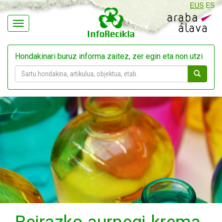
EUS
ES
Navegación
Hondakinari buruz informa zaitez, zer egin eta non utzi