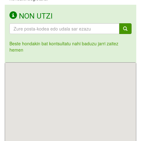
NON UTZI
Beste hondakin bat kontsultatu nahi baduzu jarri zaitez
hemen