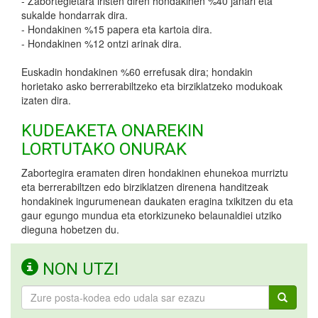
- Zabortegietara iristen diren hondakinen %40 janari eta
sukalde hondarrak dira.
- Hondakinen %15 papera eta kartoia dira.
- Hondakinen %12 ontzi arinak dira.
Euskadin hondakinen %60 errefusak dira; hondakin
horietako asko berrerabiltzeko eta birziklatzeko modukoak
izaten dira.
KUDEAKETA ONAREKIN
LORTUTAKO ONURAK
Zabortegira eramaten diren hondakinen ehunekoa murriztu
eta berrerabiltzen edo birziklatzen direnena handitzeak
hondakinek ingurumenean daukaten eragina txikitzen du eta
gaur egungo mundua eta etorkizuneko belaunaldiei utziko
dieguna hobetzen du.
NON UTZI