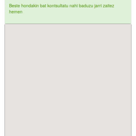
Beste hondakin bat kontsultatu nahi baduzu jarri zaitez
hemen