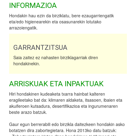
INFORMAZIOA
Hondakin hau ezin da birziklatu, bere ezaugarriengatik
eta/edo higienearekin eta osasunarekin lotutako
arrazoiengatik.
GARRANTZITSUA
Saia zaitez ez nahasten birziklagarriak diren
hondakinekin.
ARRISKUAK ETA INPAKTUAK
Hiri hondakinen kudeaketa txarra hainbat kalteren
eragileetako bat da: klimaren aldaketa, itsasoen, ibaien eta
akuiferoen kutsadura, desertifikazioa eta ingurumenaren
beste arazo batzuk.
Gaur egun berrerabili edo birzikla daitezkeen hondakin asko
botatzen dira zabortegietara. Hona 2013ko datu batzuk: