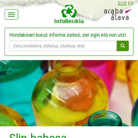
EUS
ES
Navegación
Hondakinari buruz informa zaitez, zer egin eta non utzi