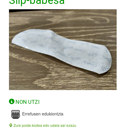
Slip-babesa
NON UTZI
Errefusen edukiontzia
Zure posta-kodea edo udala sar ezazu