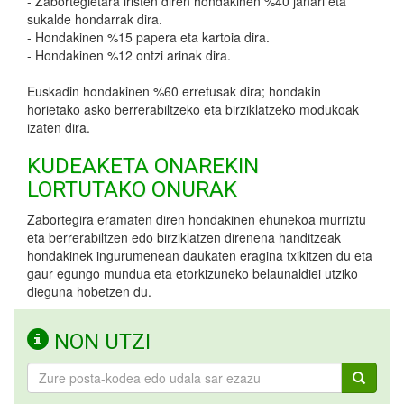
- Zabortegietara iristen diren hondakinen %40 janari eta
sukalde hondarrak dira.
- Hondakinen %15 papera eta kartoia dira.
- Hondakinen %12 ontzi arinak dira.
Euskadin hondakinen %60 errefusak dira; hondakin
horietako asko berrerabiltzeko eta birziklatzeko modukoak
izaten dira.
KUDEAKETA ONAREKIN
LORTUTAKO ONURAK
Zabortegira eramaten diren hondakinen ehunekoa murriztu
eta berrerabiltzen edo birziklatzen direnena handitzeak
hondakinek ingurumenean daukaten eragina txikitzen du eta
gaur egungo mundua eta etorkizuneko belaunaldiei utziko
dieguna hobetzen du.
NON UTZI