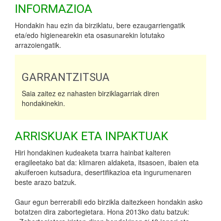
INFORMAZIOA
Hondakin hau ezin da birziklatu, bere ezaugarriengatik
eta/edo higienearekin eta osasunarekin lotutako
arrazoiengatik.
GARRANTZITSUA
Saia zaitez ez nahasten birziklagarriak diren
hondakinekin.
ARRISKUAK ETA INPAKTUAK
Hiri hondakinen kudeaketa txarra hainbat kalteren
eragileetako bat da: klimaren aldaketa, itsasoen, ibaien eta
akuiferoen kutsadura, desertifikazioa eta ingurumenaren
beste arazo batzuk.
Gaur egun berrerabili edo birzikla daitezkeen hondakin asko
botatzen dira zabortegietara. Hona 2013ko datu batzuk: