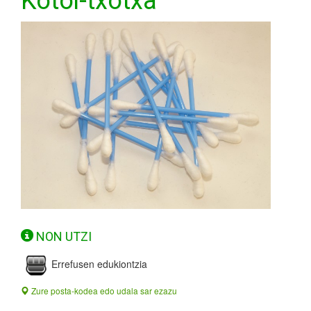
Kotoi-txotxa
NON UTZI
Errefusen edukiontzia
Zure posta-kodea edo udala sar ezazu