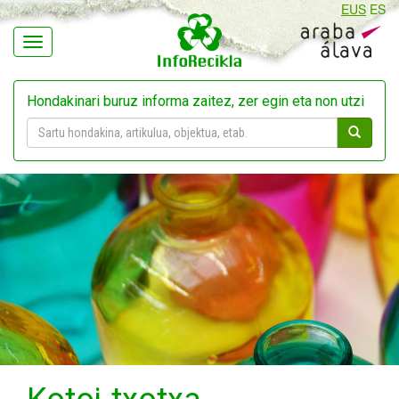
EUS
ES
Navegación
Hondakinari buruz informa zaitez, zer egin eta non utzi