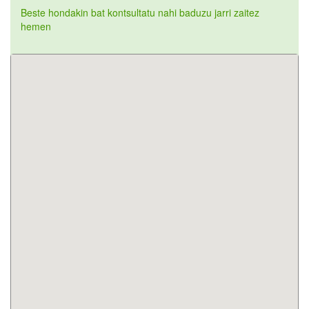
Beste hondakin bat kontsultatu nahi baduzu jarri zaitez
hemen