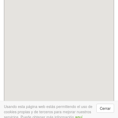
Usando esta página web estás permitiendo el uso de
Cerrar
InfoRecikla © 2017
Buscar residuo
Calendario punto
cookies propias y de terceros para mejorar nuestros
verde móvil
Descárgate la App
Novedades
Acerca de
servicios. Puede obtener más información
aquí
.