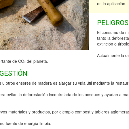
en la aplicación.
PELIGROS
El consumo de mad
tanto la deforest
extinción o árbol
Actualmente la d
rtante de CO₂ del planeta.
 GESTIÓN
u otros enseres de madera es alargar su vida útil mediante la restau
adera evitan la deforestación incontrolada de los bosques y ayudan a man
evos materiales y productos, por ejemplo compost y tableros aglomerad
o fuente de energía limpia.