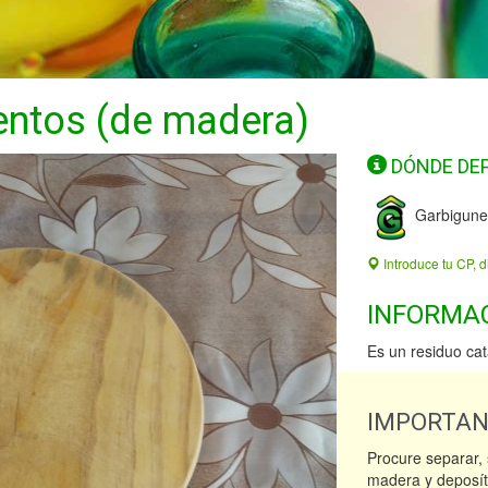
mentos (de madera)
DÓNDE DE
Garbigune
Introduce tu CP, d
INFORMA
Es un residuo ca
IMPORTA
Procure separar, 
madera y deposít