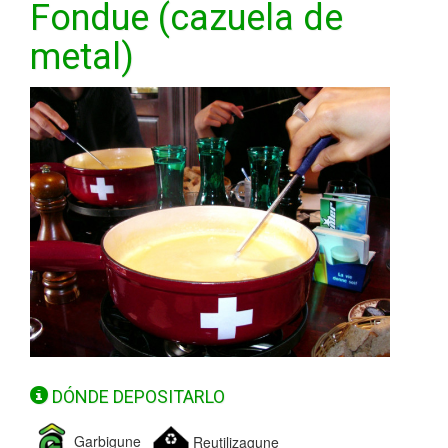
Fondue (cazuela de
metal)
DÓNDE DEPOSITARLO
Garbigune
Reutilizagune