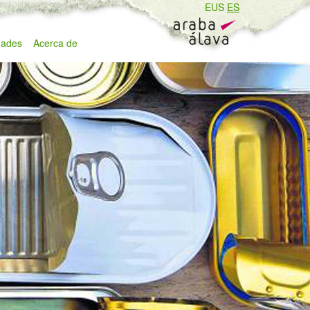
EUS
ES
ades
Acerca de