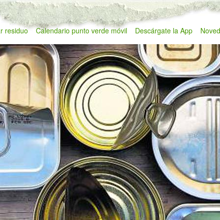
r residuo
Calendario punto verde móvil
Descárgate la App
Noved