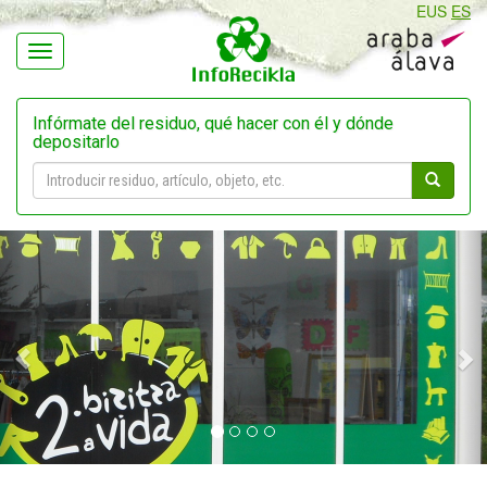
EUS
ES
Navegación
Infórmate del residuo, qué hacer con él y dónde
depositarlo
Previous
N